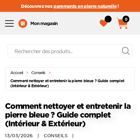
Découvrez nos
parements en pierre naturelle
!
0
Menu
Mon magasin
Recherche
de
produits
Passer
Menu principal
au
Accueil
>
Conseils
>
contenu
Comment nettoyer et entretenir la pierre bleue ? Guide complet
(Intérieur & Extérieur)
Comment nettoyer et entretenir la
pierre bleue ? Guide complet
(Intérieur & Extérieur)
13/03/2026
|
CONSEILS
|