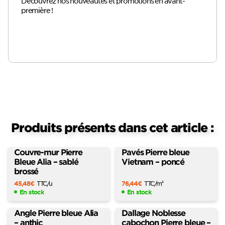
Découvrez nos nouveautés et promotions en avant-
première !
Produits présents dans cet article :
Couvre-mur Pierre
Pavés Pierre bleue
Bleue Alia – sablé
Vietnam – poncé
brossé
45,48
€
TTC
/u
76,44
€
TTC
/m
2
En stock
En stock
Angle Pierre bleue Alia
Dallage Noblesse
– anthic
cabochon Pierre bleue –