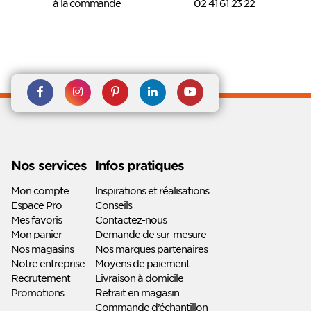
à la commande
02 41 61 23 22
Rejoignez nous sur Facebook
Suivez-nous sur
Suivez-nous sur
Suivez-
Suivez-
Instagram
Pinterest
nous sur
nous sur
Linkedin
Youtube
Nos services
Infos pratiques
Mon compte
Inspirations et réalisations
Espace Pro
Conseils
Mes favoris
Contactez-nous
Mon panier
Demande de sur-mesure
Nos magasins
Nos marques partenaires
Notre entreprise
Moyens de paiement
Recrutement
Livraison à domicile
Promotions
Retrait en magasin
Commande d’échantillon