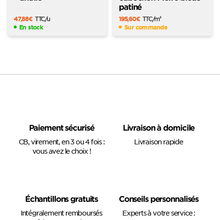
patiné
47,88
€
TTC
/u
195,60
€
TTC
/m
2
En stock
Sur commande
Paiement sécurisé
Livraison à domicile
CB, virement, en 3 ou 4 fois :
Livraison rapide
vous avez le choix !
Échantillons gratuits
Conseils personnalisés
Intégralement remboursés
Experts à votre service :