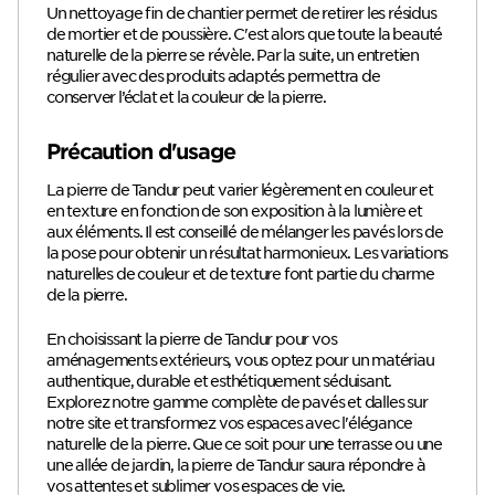
Un nettoyage fin de chantier permet de retirer les résidus
de mortier et de poussière. C'est alors que toute la beauté
naturelle de la pierre se révèle. Par la suite, un entretien
régulier avec des produits adaptés permettra de
conserver l’éclat et la couleur de la pierre.
Précaution d'usage
La pierre de Tandur peut varier légèrement en couleur et
en texture en fonction de son exposition à la lumière et
aux éléments. Il est conseillé de mélanger les pavés lors de
la pose pour obtenir un résultat harmonieux. Les variations
naturelles de couleur et de texture font partie du charme
de la pierre.
En choisissant la pierre de Tandur pour vos
aménagements extérieurs, vous optez pour un matériau
authentique, durable et esthétiquement séduisant.
Explorez notre gamme complète de pavés et dalles sur
notre site et transformez vos espaces avec l'élégance
naturelle de la pierre. Que ce soit pour une terrasse ou une
une allée de jardin, la pierre de Tandur saura répondre à
vos attentes et sublimer vos espaces de vie.