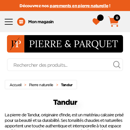
Découvrez nos
parements en pierre naturelle
!
0
Menu
Mon magasin
Recherche
de
produits
Passer
Menu principal
au
Accueil
>
Pierre naturelle
>
Tandur
contenu
Tandur
La pierre de Tandur, originaire d'Inde, est un matériau calcaire prisé
pour sa beauté et sa durabilité. Ses tonalités chaudes et naturelles
apportent une touche authentique et intemporelle à tout espace