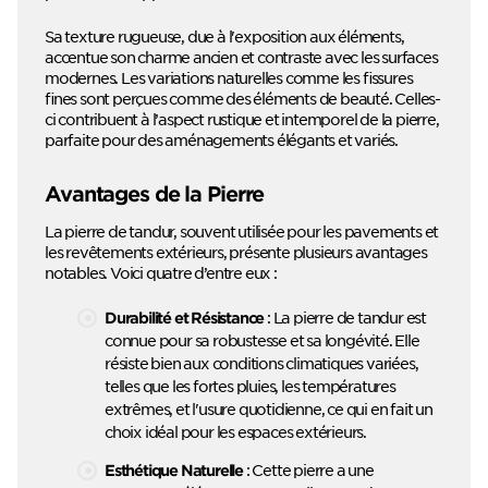
Sa texture rugueuse, due à l'exposition aux éléments,
accentue son charme ancien et contraste avec les surfaces
modernes. Les variations naturelles comme les fissures
fines sont perçues comme des éléments de beauté. Celles-
ci contribuent à l’aspect rustique et intemporel de la pierre,
parfaite pour des aménagements élégants et variés.
Avantages de la Pierre
La pierre de tandur, souvent utilisée pour les pavements et
les revêtements extérieurs, présente plusieurs avantages
notables. Voici quatre d’entre eux :
: La pierre de tandur est
Durabilité et Résistance
connue pour sa robustesse et sa longévité. Elle
résiste bien aux conditions climatiques variées,
telles que les fortes pluies, les températures
extrêmes, et l'usure quotidienne, ce qui en fait un
choix idéal pour les espaces extérieurs.
: Cette pierre a une
Esthétique Naturelle