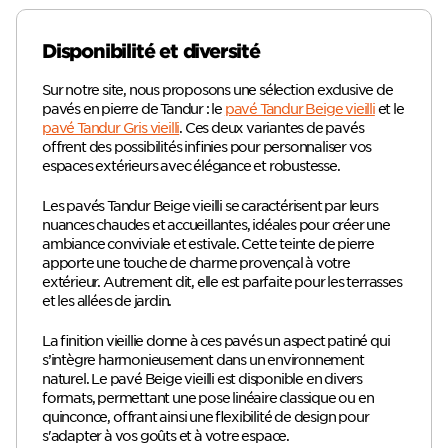
Disponibilité et diversité
Sur notre site, nous proposons une sélection exclusive de
pavés en pierre de Tandur : le
pavé Tandur Beige vieilli
et le
pavé Tandur Gris vieilli
. Ces deux variantes de pavés
offrent des possibilités infinies pour personnaliser vos
espaces extérieurs avec élégance et robustesse.
Les pavés Tandur Beige vieilli se caractérisent par leurs
nuances chaudes et accueillantes, idéales pour créer une
ambiance conviviale et estivale. Cette teinte de pierre
apporte une touche de charme provençal à votre
extérieur. Autrement dit, elle est parfaite pour les terrasses
et les allées de jardin.
La finition vieillie donne à ces pavés un aspect patiné qui
s’intègre harmonieusement dans un environnement
naturel. Le pavé Beige vieilli est disponible en divers
formats, permettant une pose linéaire classique ou en
quinconce, offrant ainsi une flexibilité de design pour
s'adapter à vos goûts et à votre espace.