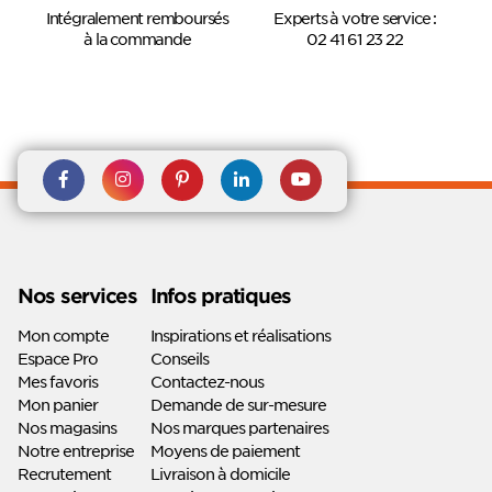
Intégralement remboursés
Experts à votre service :
à la commande
02 41 61 23 22
Rejoignez nous sur Facebook
Suivez-nous sur
Suivez-nous sur
Suivez-
Suivez-
Instagram
Pinterest
nous sur
nous sur
Linkedin
Youtube
Nos services
Infos pratiques
Mon compte
Inspirations et réalisations
Espace Pro
Conseils
Mes favoris
Contactez-nous
Mon panier
Demande de sur-mesure
Nos magasins
Nos marques partenaires
Notre entreprise
Moyens de paiement
Recrutement
Livraison à domicile