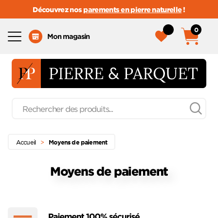
Découvrez nos
parements en pierre naturelle
!
0
Menu
Mon magasin
Recherche
de
produits
Passer
Menu principal
au
Accueil
>
Moyens de paiement
contenu
Moyens de paiement