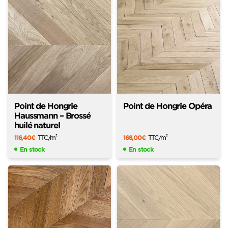
Point de Hongrie
Point de Hongrie Opéra
Haussmann – Brossé
huilé naturel
116,40
€
TTC
/m
168,00
€
TTC
/m
2
2
En stock
En stock