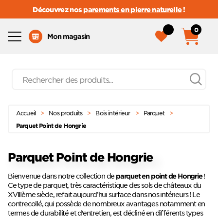
Découvrez nos
parements en pierre naturelle
!
0
Menu
Mon magasin
Recherche
de
produits
Passer
Menu principal
au
Accueil
>
Nos produits
>
Bois intérieur
>
Parquet
>
contenu
Parquet Point de Hongrie
Parquet Point de Hongrie
Bienvenue dans notre collection de
!
parquet en point de Hongrie
Ce type de parquet, très caractéristique des sols de châteaux du
XVIIIème siècle, refait aujourd’hui surface dans nos intérieurs ! Le
contrecollé, qui possède de nombreux avantages notamment en
termes de durabilité et d’entretien, est décliné en différents types