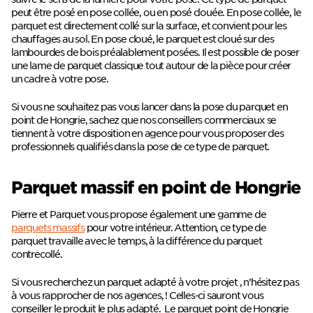
peut être posé en pose collée, ou en posé clouée. En pose collée, le
parquet est directement collé sur la surface, et convient pour les
chauffages au sol. En pose cloué, le parquet est cloué sur des
lambourdes de bois préalablement posées. Il est possible de poser
une lame de parquet classique tout autour de la pièce pour créer
un cadre à votre pose.
Si vous ne souhaitez pas vous lancer dans la pose du parquet en
point de Hongrie, sachez que nos conseillers commerciaux se
tiennent à votre disposition en agence pour vous proposer des
professionnels qualifiés dans la pose de ce type de parquet.
Parquet massif en point de Hongrie
Pierre et Parquet vous propose également une gamme de
parquets massifs
pour votre intérieur. Attention, ce type de
parquet travaille avec le temps, à la différence du parquet
contrecollé.
Si vous recherchez un parquet adapté à votre projet , n’hésitez pas
à vous rapprocher de nos agences, ! Celles-ci sauront vous
conseiller le produit le plus adapté.
Le parquet point de Hongrie