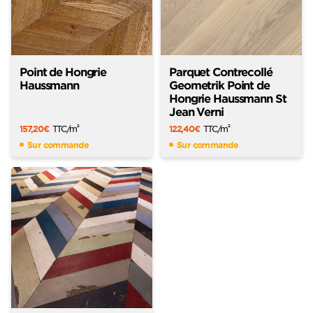
Point de Hongrie
Parquet Contrecollé
Haussmann
Geometrik Point de
Hongrie Haussmann St
Jean Verni
157,20
€
TTC
/m
122,40
€
TTC
/m
2
2
Sur commande
Sur commande