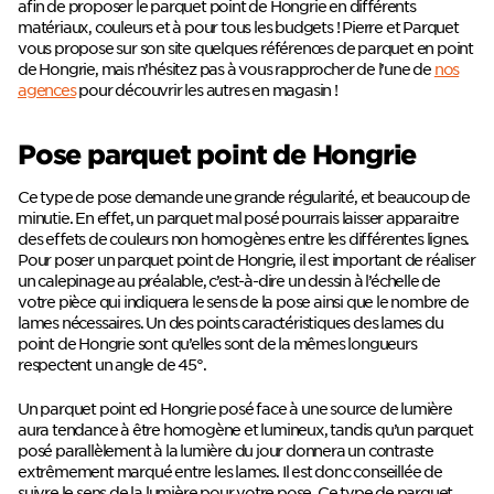
afin de proposer le parquet point de Hongrie en différents
matériaux, couleurs et à pour tous les budgets ! Pierre et Parquet
vous propose sur son site quelques références de parquet en point
de Hongrie, mais n’hésitez pas à vous rapprocher de l’une de
nos
agences
pour découvrir les autres en magasin !
Pose parquet point de Hongrie
Ce type de pose demande une grande régularité, et beaucoup de
minutie. En effet, un parquet mal posé pourrais laisser apparaitre
des effets de couleurs non homogènes entre les différentes lignes.
Pour poser un parquet point de Hongrie, il est important de réaliser
un calepinage au préalable, c’est-à-dire un dessin à l’échelle de
votre pièce qui indiquera le sens de la pose ainsi que le nombre de
lames nécessaires. Un des points caractéristiques des lames du
point de Hongrie sont qu’elles sont de la mêmes longueurs
respectent un angle de 45°.
Un parquet point ed Hongrie posé face à une source de lumière
aura tendance à être homogène et lumineux, tandis qu’un parquet
posé parallèlement à la lumière du jour donnera un contraste
extrêmement marqué entre les lames. Il est donc conseillée de
suivre le sens de la lumière pour votre pose. Ce type de parquet