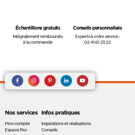
Échantillons gratuits
Conseils personnalisés
Intégralement remboursés
Experts à votre service :
à la commande
02 41 61 23 22
Rejoignez nous sur Facebook
Suivez-nous sur
Suivez-nous sur
Suivez-
Suivez-
Instagram
Pinterest
nous sur
nous sur
Linkedin
Youtube
Nos services
Infos pratiques
Mon compte
Inspirations et réalisations
Espace Pro
Conseils