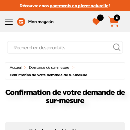
Découvrez nos
parements en pierre naturelle
!
0
Menu
Mon magasin
Recherche
de
produits
Passer
Menu principal
au
Accueil
>
Demande de sur-mesure
>
contenu
Confirmation de votre demande de sur-mesure
Confirmation de votre demande de
sur-mesure