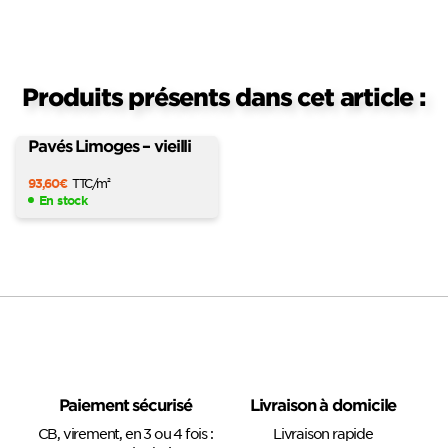
Produits présents dans cet article :
Pavés Limoges – vieilli
93,60
€
TTC
/m
2
En stock
Paiement sécurisé
Livraison à domicile
CB, virement, en 3 ou 4 fois :
Livraison rapide