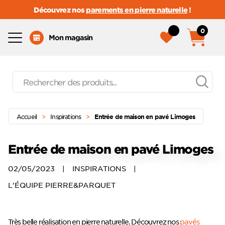
Découvrez nos
parements en pierre naturelle
!
0
Menu
Mon magasin
Recherche
de
produits
Passer
Menu principal
au
Accueil
>
Inspirations
>
Entrée de maison en pavé Limoges
contenu
Entrée de maison en pavé Limoges
02/05/2023
|
INSPIRATIONS
|
L'ÉQUIPE PIERRE&PARQUET
Très belle réalisation en pierre naturelle. Découvrez nos
pavés