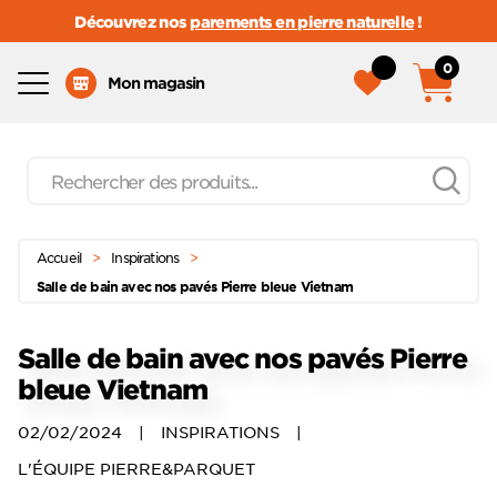
Découvrez nos
parements en pierre naturelle
!
0
Menu
Mon magasin
Recherche
de
produits
Passer
Menu principal
au
Accueil
>
Inspirations
>
contenu
Salle de bain avec nos pavés Pierre bleue Vietnam
Salle de bain avec nos pavés Pierre
bleue Vietnam
02/02/2024
|
INSPIRATIONS
|
L'ÉQUIPE PIERRE&PARQUET