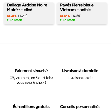
Dallage Ardoise Noire
Pavés Pierre bleue
Moirée – clivé
Vietnam – anthic
65,28
€
TTC
/m
83,64
€
TTC
/m
2
2
En stock
En stock
Paiement sécurisé
Livraison à domicile
CB, virement, en 3 ou 4 fois :
Livraison rapide
vous avez le choix !
Échantillons gratuits
Conseils personnalisés