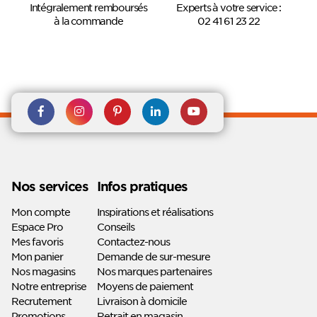
Intégralement remboursés
Experts à votre service :
à la commande
02 41 61 23 22
Rejoignez nous sur Facebook
Suivez-nous sur
Suivez-nous sur
Suivez-
Suivez-
Instagram
Pinterest
nous sur
nous sur
Linkedin
Youtube
Nos services
Infos pratiques
Mon compte
Inspirations et réalisations
Espace Pro
Conseils
Mes favoris
Contactez-nous
Mon panier
Demande de sur-mesure
Nos magasins
Nos marques partenaires
Notre entreprise
Moyens de paiement
Recrutement
Livraison à domicile
Promotions
Retrait en magasin