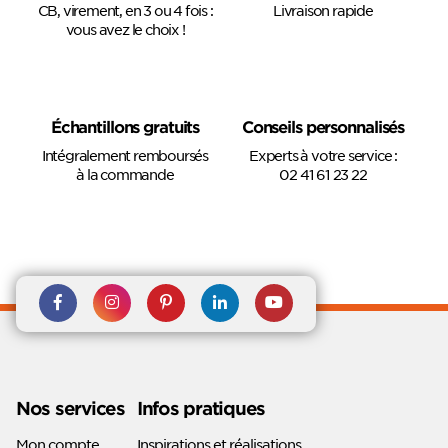
CB, virement, en 3 ou 4 fois :
Livraison rapide
vous avez le choix !
Échantillons gratuits
Conseils personnalisés
Intégralement remboursés
Experts à votre service :
à la commande
02 41 61 23 22
Rejoignez nous sur Facebook
Suivez-nous sur
Suivez-nous sur
Suivez-
Suivez-
Instagram
Pinterest
nous sur
nous sur
Linkedin
Youtube
Nos services
Infos pratiques
Mon compte
Inspirations et réalisations