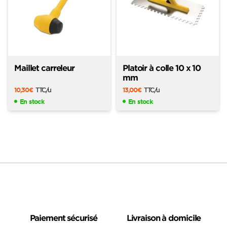
Maillet carreleur
Platoir à colle 10 x 10
mm
10,30
€
TTC
/u
13,00
€
TTC
/u
En stock
En stock
Paiement sécurisé
Livraison à domicile