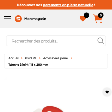
Découvrez nos
parements en pierre naturelle
!
0
Menu
Mon magasin
Recherche
de
produits
Passer
Menu principal
au
Accueil
>
Produits
>
Accessoires pierre
>
contenu
Taloche à joint 115 x 280 mm
Ajoute
à mes
favoris