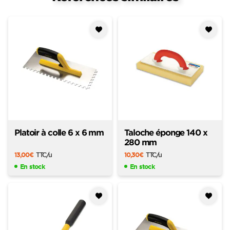
Ajouter
Ajouter
à mes
à mes
favoris
favoris
Platoir à colle 6 x 6 mm
Taloche éponge 140 x
280 mm
13,00
€
TTC
/u
10,30
€
TTC
/u
En stock
En stock
Ajouter
Ajouter
à mes
à mes
favoris
favoris