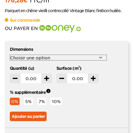
Parquet en chêne vieilli contrecollé Vintage Blanc finition huilée.
Sur commande
OU PAYER EN
?
Dimensions
2
Quantité (u)
Surface (m
)
Décrémenter
Incrémenter
Décrémenter
Incrémenter
% supplémentaire
0%
5%
7%
10%
Ajouter au panier