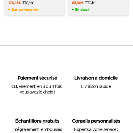
176,28
€
TTC
/m
63,90
€
TTC
/m
2
2
Sur commande
En stock
Paiement sécurisé
Livraison à domicile
CB, virement, en 3 ou 4 fois :
Livraison rapide
vous avez le choix !
Échantillons gratuits
Conseils personnalisés
Intégralement remboursés
Experts à votre service :