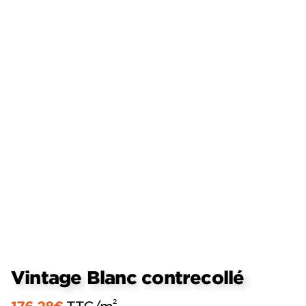
Vintage Blanc contrecollé
2
176,28
€
TTC
/m