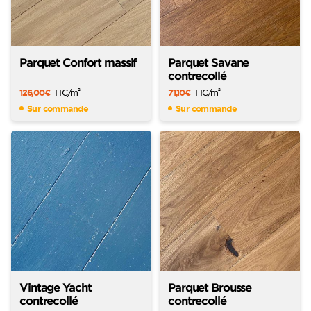
Parquet Confort massif
Parquet Savane
contrecollé
126,00
€
TTC
/m
71,10
€
TTC
/m
2
2
Sur commande
Sur commande
Vintage Yacht
Parquet Brousse
contrecollé
contrecollé