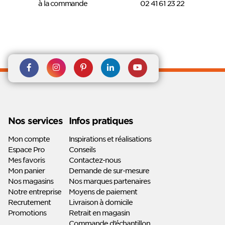
à la commande
02 41 61 23 22
Rejoignez nous sur Facebook
Suivez-nous sur
Suivez-nous sur
Suivez-
Suivez-
Instagram
Pinterest
nous sur
nous sur
Linkedin
Youtube
Nos services
Infos pratiques
Mon compte
Inspirations et réalisations
Espace Pro
Conseils
Mes favoris
Contactez-nous
Mon panier
Demande de sur-mesure
Nos magasins
Nos marques partenaires
Notre entreprise
Moyens de paiement
Recrutement
Livraison à domicile
Promotions
Retrait en magasin
Commande d’échantillon