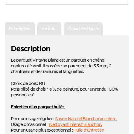
Description
+ d'infos
Caractéristiques
Description
Le parquet Vintage Blanc est un parquet en chêne
contrecollé vieilli. Il possède un parement de 3,3 mm, 2
chanfreins et des rainures et languettes.
Choix de bois : RU
Possibilité de choisir le % de peinture, pour un rendu 100%
personnalisé.
Entretien d’un parquet huilé :
Pour un usage régulier :
Savon Naturel Blanchon incolore.
Usage occasionnel :
Nettoyant Intensif Blanchon.
Pour un usage plus exceptionnel :
Huile d’Entretien