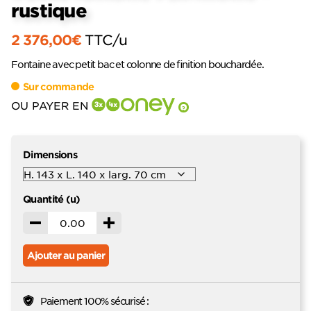
rustique
2 376,00
€
TTC
/u
Fontaine avec petit bac et colonne de finition bouchardée.
Sur commande
OU PAYER EN
?
Dimensions
Quantité (u)
Décrémenter
Incrémenter
Ajouter au panier
Paiement 100% sécurisé :