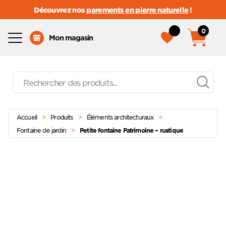
Découvrez nos
parements en pierre naturelle
!
0
Menu
Mon magasin
Recherche
de
produits
Passer
Menu principal
au
Accueil
>
Produits
>
Éléments architecturaux
>
contenu
Fontaine de jardin
>
Petite fontaine Patrimoine – rustique
Ajoute
à mes
favoris