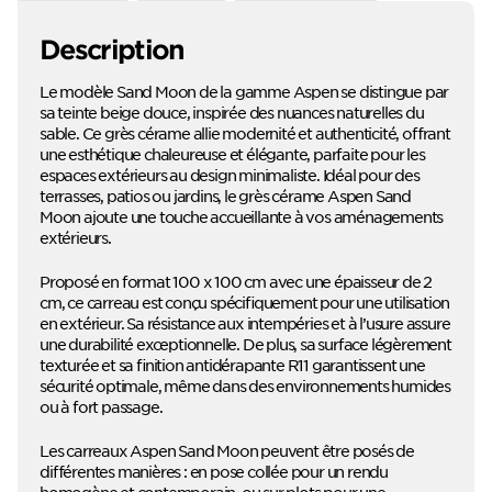
Description
Le modèle Sand Moon de la gamme Aspen se distingue par
sa teinte beige douce, inspirée des nuances naturelles du
sable. Ce grès cérame allie modernité et authenticité, offrant
une esthétique chaleureuse et élégante, parfaite pour les
espaces extérieurs au design minimaliste. Idéal pour des
terrasses, patios ou jardins, le grès cérame Aspen Sand
Moon ajoute une touche accueillante à vos aménagements
extérieurs.
Proposé en format 100 x 100 cm avec une épaisseur de 2
cm, ce carreau est conçu spécifiquement pour une utilisation
en extérieur. Sa résistance aux intempéries et à l’usure assure
une durabilité exceptionnelle. De plus, sa surface légèrement
texturée et sa finition antidérapante R11 garantissent une
sécurité optimale, même dans des environnements humides
ou à fort passage.
Les carreaux Aspen Sand Moon peuvent être posés de
différentes manières : en pose collée pour un rendu
homogène et contemporain, ou sur plots pour une