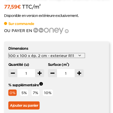
2
77,59
€
TTC
/m
Disponible en version extérieure exclusivement.
Sur commande
OU PAYER EN
?
Dimensions
2
Quantité (u)
Surface (m
)
Décrémenter
Incrémenter
Décrémenter
Incrémenter
% supplémentaire
0%
5%
7%
10%
Ajouter au panier