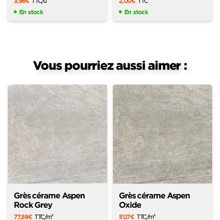
3,96
€
TTC
/u
2,00
€
TTC
En stock
En stock
Vous pourriez aussi aimer :
Grès cérame Aspen
Grès cérame Aspen
Rock Grey
Oxide
77,59
€
TTC
/m
51,17
€
TTC
/m
2
2