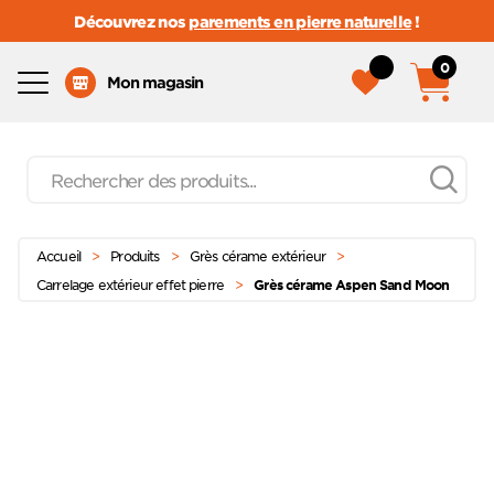
Découvrez nos
parements en pierre naturelle
!
0
Menu
Mon magasin
Recherche
de
produits
Passer
Menu principal
au
Accueil
>
Produits
>
Grès cérame extérieur
>
contenu
Carrelage extérieur effet pierre
>
Grès cérame Aspen Sand Moon
Ajoute
à mes
favoris