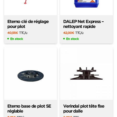
Eterno clé de réglage
DALEP Net Express –
pour plot
nettoyant rapide
40,55
€
TTC
/u
42,00
€
TTC
/u
En stock
En stock
Eterno base de plot SE
Verindal plot tête fixe
réglable
pour dalle