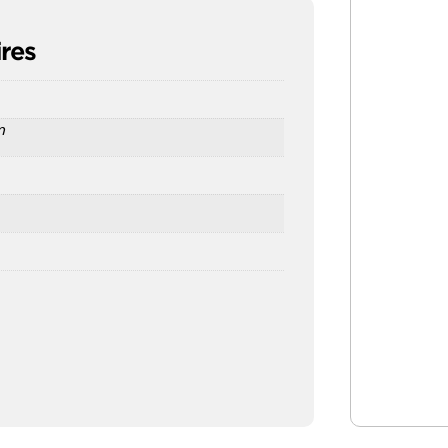
res
m