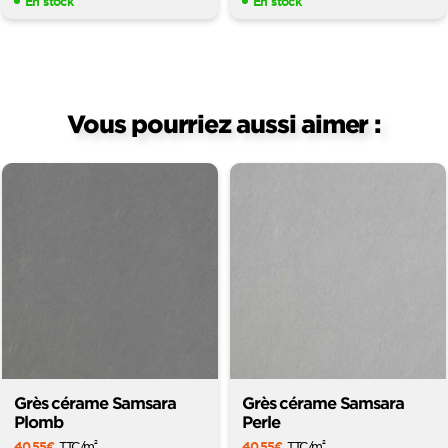
En stock
En stock
Vous pourriez aussi aimer :
Grès cérame Samsara
Grès cérame Samsara
Plomb
Perle
40,55
€
TTC
/m
40,55
€
TTC
/m
2
2