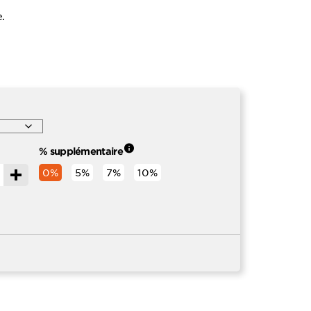
.
% supplémentaire
0%
5%
7%
10%
r
Incrémenter