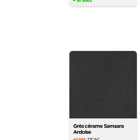
En stock
Grès cérame Samsara
Ardoise
40,55
€
TTC
/m
2