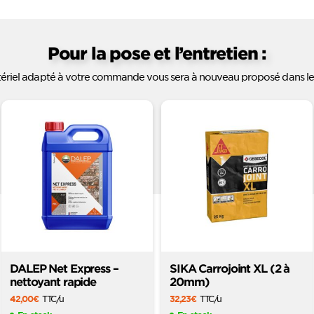
Pour la pose et l’entretien :
ériel adapté à votre commande vous sera à nouveau proposé dans le
DALEP Net Express –
SIKA Carrojoint XL (2 à
nettoyant rapide
20mm)
42,00
€
TTC
/u
32,23
€
TTC
/u