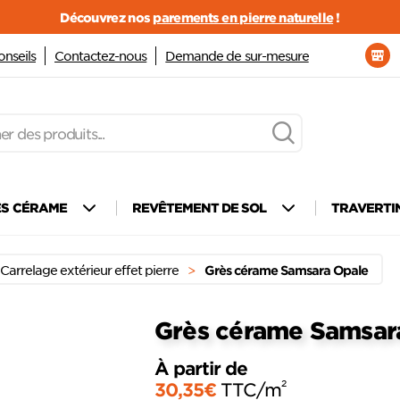
Découvrez nos
parements en pierre naturelle
!
onseils
Contactez-nous
Demande de sur-mesure
ÈS CÉRAME
REVÊTEMENT DE SOL
TRAVERTI
Carrelage extérieur effet pierre
>
Grès cérame Samsara Opale
Grès cérame Samsar
À partir de
Ajouter
2
à mes
30,35
€
TTC
/m