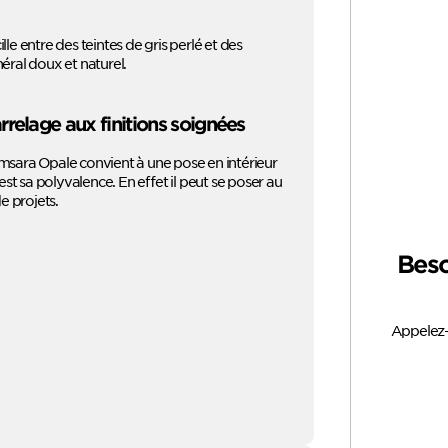
lle entre des teintes de gris perlé et des
éral doux et naturel.
relage aux finitions soignées
amsara Opale convient à une pose en intérieur
st sa polyvalence. En effet il peut se poser au
e projets.
Beso
Appelez-n