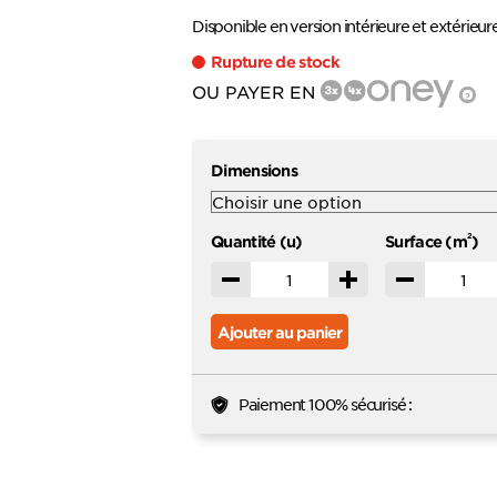
favoris
Disponible en version intérieure et extérieure
Rupture de stock
OU PAYER EN
?
Dimensions
2
Quantité (u)
Surface (m
)
Décrémenter
Incrémenter
Décrémente
Ajouter au panier
Paiement 100% sécurisé :