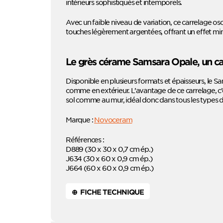
intérieurs sophistiqués et intemporels.
Avec un faible niveau de variation, ce carrelage osci
touches légèrement argentées, offrant un effet min
Le grès cérame Samsara Opale, un car
Disponible en plusieurs formats et épaisseurs, le S
comme en extérieur. L’avantage de ce carrelage, c’e
sol comme au mur, idéal donc dans tous les types d
Marque :
Novoceram
Références :
D889 (30 x 30 x 0,7 cm ép.)
J634 (30 x 60 x 0,9 cm ép.)
J664 (60 x 60 x 0,9 cm ép.)
⊕ FICHE TECHNIQUE