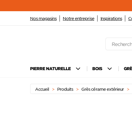
Nos magasins
Notre entreprise
Inspirations
C
Recherche
de
produits
Passer
Menu principal
au
PIERRE NATURELLE
BOIS
GR
contenu
Accueil
>
Produits
>
Grès cérame extérieur
>