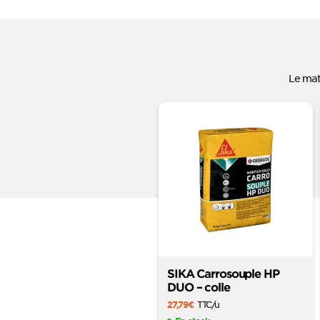
Le mat
SIKA Carrosouple HP
DUO – colle
27,79
€
TTC
/u