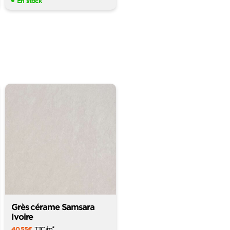
En stock
Grès cérame Samsara
Ivoire
40,55
€
TTC
/m
2