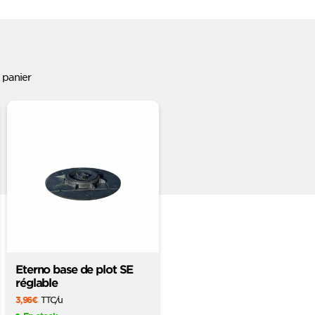
 panier
Eterno base de plot SE
réglable
3,96
€
TTC
/u