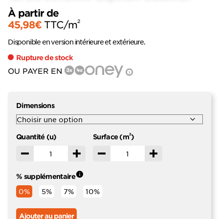
À partir de
2
45,98
€
TTC
/m
Disponible en version intérieure et extérieure.
Rupture de stock
OU PAYER EN
?
Dimensions
2
Quantité (u)
Surface (m
)
Décrémenter
Incrémenter
Décrémenter
Incrémenter
% supplémentaire
0%
5%
7%
10%
Ajouter au panier