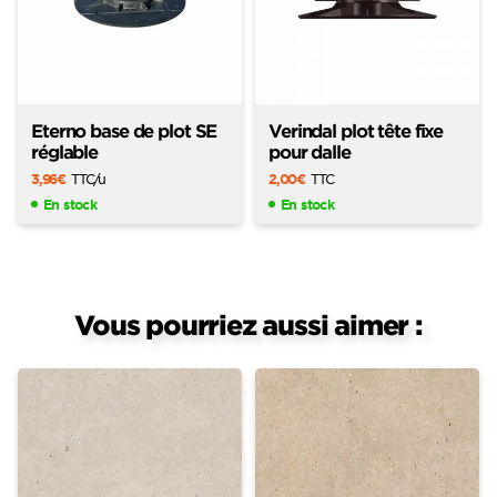
Eterno base de plot SE
Verindal plot tête fixe
réglable
pour dalle
3,96
€
TTC
/u
2,00
€
TTC
En stock
En stock
Vous pourriez aussi aimer :