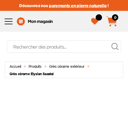
Découvrez nos
parements en pierre naturelle
!
0
Menu
Mon magasin
Recherche
de
produits
Passer
Menu principal
au
Accueil
>
Produits
>
Grès cérame extérieur
>
contenu
Grès cérame Elysian Saastal
Ajoute
à mes
favoris