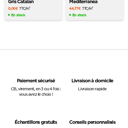
Gris Catalan
Mediterranea
0,00
€
TTC
/m
44,77
€
TTC
/m
2
2
En stock
En stock
Paiement sécurisé
Livraison à domicile
CB, virement, en 3 ou 4 fois :
Livraison rapide
vous avez le choix !
Échantillons gratuits
Conseils personnalisés