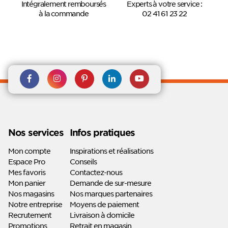
Intégralement remboursés
Experts à votre service :
à la commande
02 41 61 23 22
Rejoignez nous sur Facebook
Suivez-nous sur
Suivez-nous sur
Suivez-
Suivez-
Instagram
Pinterest
nous sur
nous sur
Linkedin
Youtube
Nos services
Infos pratiques
Mon compte
Inspirations et réalisations
Espace Pro
Conseils
Mes favoris
Contactez-nous
Mon panier
Demande de sur-mesure
Nos magasins
Nos marques partenaires
Notre entreprise
Moyens de paiement
Recrutement
Livraison à domicile
Promotions
Retrait en magasin