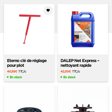
Ajouter
à mes
favoris
Eterno clé de réglage
DALEP Net Express –
pour plot
nettoyant rapide
40,55
€
TTC
/u
42,00
€
TTC
/u
En stock
En stock