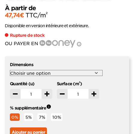
À partir de
2
47,74
€
TTC
/m
Disponible en version intérieure et extérieure.
Rupture de stock
OU PAYER EN
?
Dimensions
2
Quantité (u)
Surface (m
)
Décrémenter
Incrémenter
Décrémenter
Incrémenter
% supplémentaire
0%
5%
7%
10%
Ajouter au panier