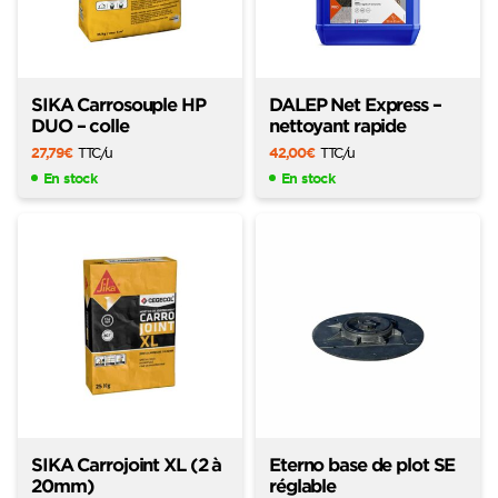
SIKA Carrosouple HP
DALEP Net Express –
DUO – colle
nettoyant rapide
27,79
€
TTC
/u
42,00
€
TTC
/u
En stock
En stock
SIKA Carrojoint XL (2 à
Eterno base de plot SE
20mm)
réglable