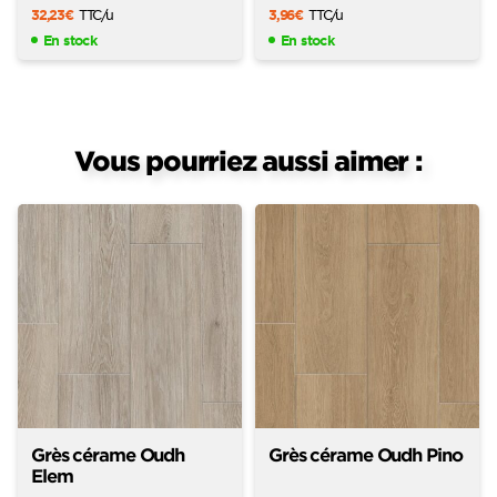
32,23
€
TTC
/u
3,96
€
TTC
/u
En stock
En stock
Vous pourriez aussi aimer :
Grès cérame Oudh
Grès cérame Oudh Pino
Elem