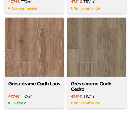
47,74
€
TTC
/m
47,74
€
TTC
/m
2
2
Sur commande
Sur commande
Grès cérame Oudh Laos
Grès cérame Oudh
Cedro
47,74
€
TTC
/m
47,74
€
TTC
/m
2
2
En stock
Sur commande