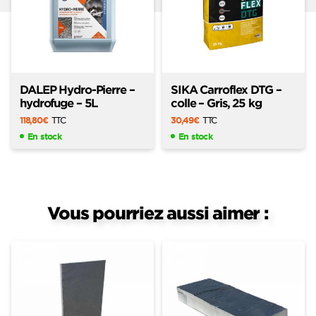
DALEP Hydro-Pierre –
SIKA Carroflex DTG –
hydrofuge – 5L
colle – Gris, 25 kg
118,80
€
TTC
30,49
€
TTC
En stock
En stock
Vous pourriez aussi aimer :