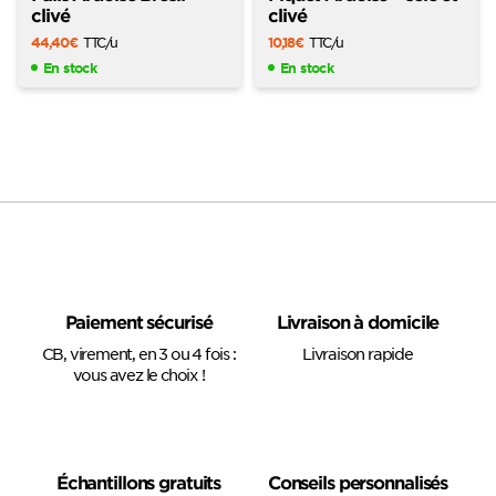
clivé
clivé
44,40
€
TTC
/u
10,18
€
TTC
/u
En stock
En stock
Paiement sécurisé
Livraison à domicile
CB, virement, en 3 ou 4 fois :
Livraison rapide
vous avez le choix !
Échantillons gratuits
Conseils personnalisés