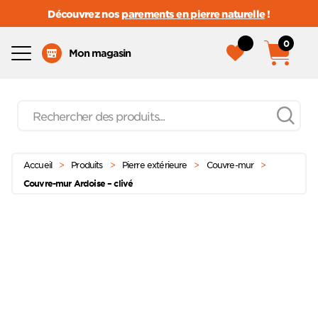
Découvrez nos
parements en pierre naturelle
!
0
Menu
Mon magasin
Recherche
de
produits
Passer
Menu principal
au
Accueil
>
Produits
>
Pierre extérieure
>
Couvre-mur
>
contenu
Couvre-mur Ardoise – clivé
Ajoute
à mes
favoris