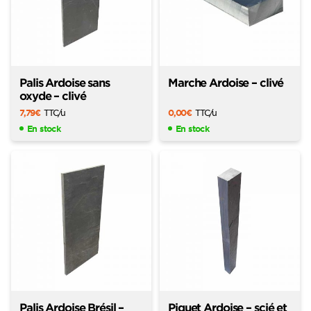
Palis Ardoise sans
Marche Ardoise – clivé
oxyde – clivé
7,79
€
TTC
/u
0,00
€
TTC
/u
En stock
En stock
Palis Ardoise Brésil –
Piquet Ardoise – scié et