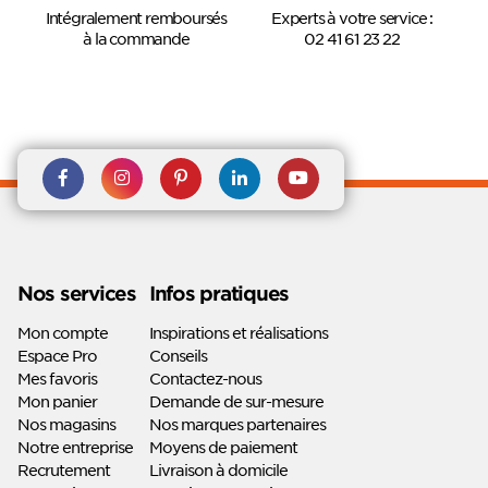
Intégralement remboursés
Experts à votre service :
à la commande
02 41 61 23 22
Rejoignez nous sur Facebook
Suivez-nous sur
Suivez-nous sur
Suivez-
Suivez-
Instagram
Pinterest
nous sur
nous sur
Linkedin
Youtube
Nos services
Infos pratiques
Mon compte
Inspirations et réalisations
Espace Pro
Conseils
Mes favoris
Contactez-nous
Mon panier
Demande de sur-mesure
Nos magasins
Nos marques partenaires
Notre entreprise
Moyens de paiement
Recrutement
Livraison à domicile