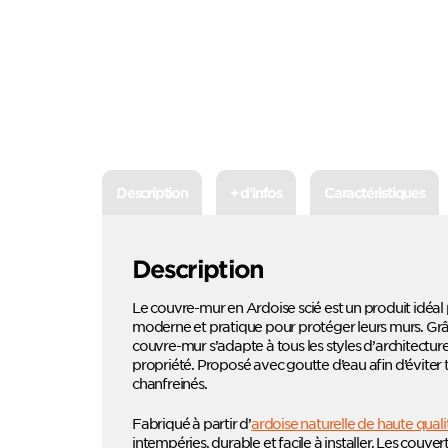
Description
+ d'infos
Caractéristiques
Description
Le couvre-mur en Ardoise scié est un produit idéal 
moderne et pratique pour protéger leurs murs. Grâ
couvre-mur s’adapte à tous les styles d’architectur
propriété. Proposé avec goutte d’eau afin d’éviter t
chanfreinés.
Fabriqué à partir d’
ardoise naturelle de haute quali
intempéries, durable et facile à installer. Les couver