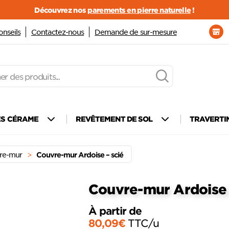
Découvrez nos
parements en pierre naturelle
!
onseils
Contactez-nous
Demande de sur-mesure
ÈS CÉRAME
REVÊTEMENT DE SOL
TRAVERTI
re-mur
>
Couvre-mur Ardoise – scié
Couvre-mur Ardoise 
À partir de
Ajouter
à mes
80,09
€
TTC
/u