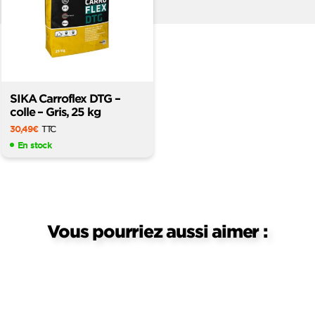
SIKA Carroflex DTG –
colle – Gris, 25 kg
30,49
€
TTC
En stock
Vous pourriez aussi aimer :