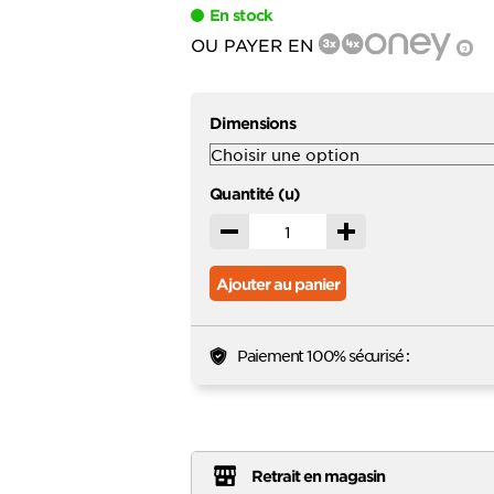
favoris
En stock
OU PAYER EN
?
Dimensions
Quantité (u)
Décrémenter
Incrémenter
Ajouter au panier
Paiement 100% sécurisé :
Retrait en magasin