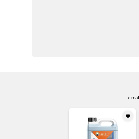
Le mat
Ajouter
à mes
favoris