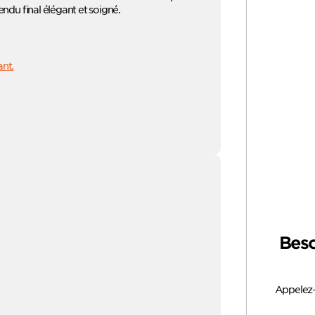
endu final élégant et soigné.
ant.
Beso
Appelez-n