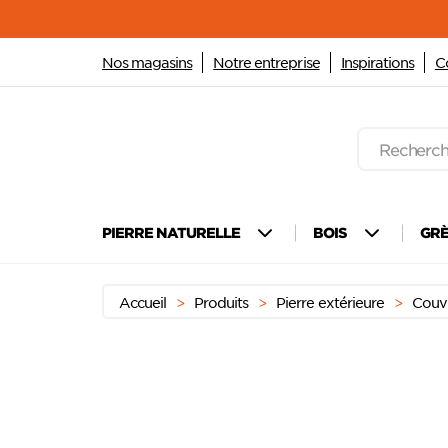
Nos magasins
Notre entreprise
Inspirations
C
Recherche
de
produits
Passer
Menu principal
au
PIERRE NATURELLE
BOIS
GR
contenu
Accueil
>
Produits
>
Pierre extérieure
>
Couv