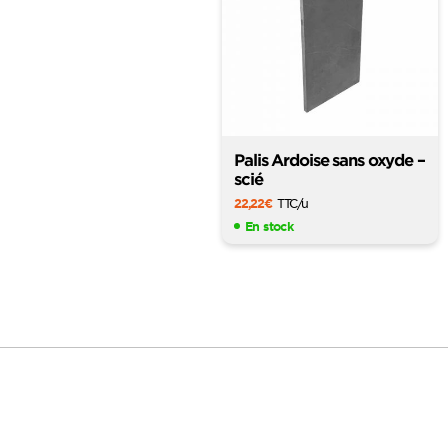
Palis Ardoise sans oxyde –
scié
22,22
€
TTC
/u
En stock