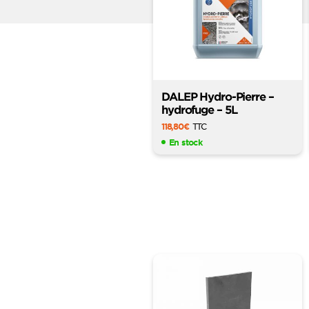
DALEP Hydro-Pierre –
hydrofuge – 5L
118,80
€
TTC
En stock