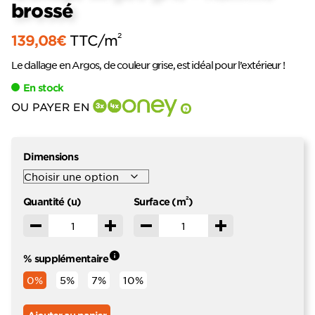
brossé
2
139,08
€
TTC
/m
Le dallage en Argos, de couleur grise, est idéal pour l’extérieur !
En stock
OU PAYER EN
?
Dimensions
2
Quantité (u)
Surface (m
)
Décrémenter
Incrémenter
Décrémenter
Incrémenter
% supplémentaire
0%
5%
7%
10%