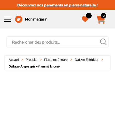
Découvrez nos
parements en pierre naturelle
!
0
Menu
Mon magasin
Recherche
de
produits
Passer
Menu principal
au
Accueil
>
Produits
>
Pierre extérieure
>
Dallage Extérieur
>
contenu
Dallage Argos gris – flammé brossé
Ajoute
à mes
favoris