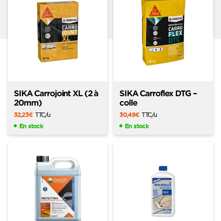
SIKA Carrojoint XL (2 à
SIKA Carroflex DTG –
20mm)
colle
32,23
€
TTC
/u
30,49
€
TTC
/u
En stock
En stock