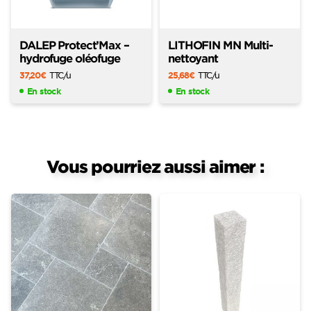
DALEP Protect’Max –
LITHOFIN MN Multi-
hydrofuge oléofuge
nettoyant
37,20
€
TTC
/u
25,68
€
TTC
/u
En stock
En stock
Vous pourriez aussi aimer :