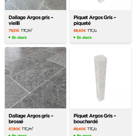
Dallage Argos gris –
Piquet Argos Gris –
vieilli
piqueté
79,51
€
TTC
/m
68,40
€
TTC
/u
2
En stock
En stock
Dallage Argos gris –
Piquet Argos Gris –
brossé
bouchardé
87,80
€
TTC
/m
68,40
€
TTC
/u
2
En stock
En stock