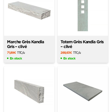
Marche Grès Kandla
Totem Grès Kandla Gris
Gris – clivé
– clivé
71,89
€
TTC
/u
268,63
€
TTC
/u
En stock
En stock