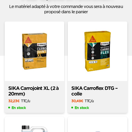
Le matériel adapté à votre commande vous sera à nouveau
proposé dans le panier
SIKA Carrojoint XL (2 à
SIKA Carroflex DTG –
20mm)
colle
32,23
€
TTC
/u
30,49
€
TTC
/u
En stock
En stock