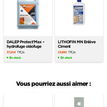
DALEP Protect’Max –
LITHOFIN MN Enlève
hydrofuge oléofuge
Ciment
37,20
€
TTC
/u
23,88
€
TTC
/u
En stock
En stock
Vous pourriez aussi aimer :