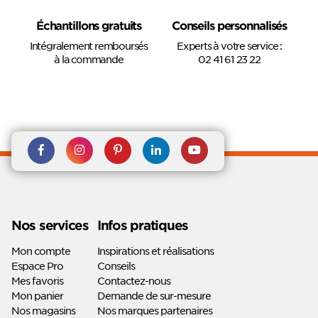
Échantillons gratuits
Conseils personnalisés
Intégralement remboursés
Experts à votre service :
à la commande
02 41 61 23 22
Rejoignez nous sur Facebook
Suivez-nous sur
Suivez-nous sur
Suivez-
Suivez-
Instagram
Pinterest
nous sur
nous sur
Linkedin
Youtube
Nos services
Infos pratiques
Mon compte
Inspirations et réalisations
Espace Pro
Conseils
Mes favoris
Contactez-nous
Mon panier
Demande de sur-mesure
Nos magasins
Nos marques partenaires