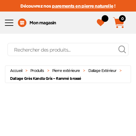
Découvrez nos
parements en pierre naturelle
!
0
Menu
Mon magasin
Recherche
de
produits
Passer
Menu principal
au
Accueil
>
Produits
>
Pierre extérieure
>
Dallage Extérieur
>
contenu
Dallage Grès Kandla Gris – flammé brossé
Ajoute
à mes
favoris