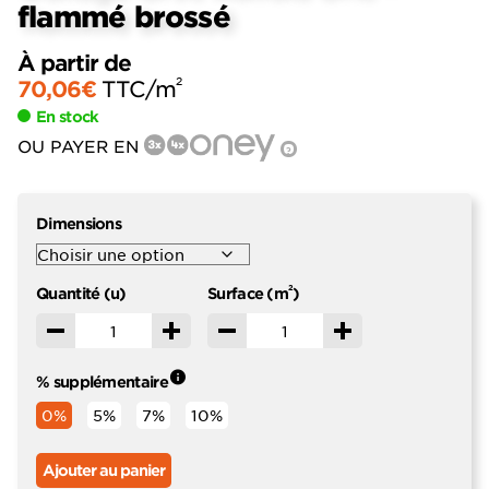
flammé brossé
À partir de
2
70,06
€
TTC
/m
En stock
OU PAYER EN
?
Dimensions
2
Quantité (u)
Surface (m
)
Décrémenter
Incrémenter
Décrémenter
Incrémenter
% supplémentaire
0%
5%
7%
10%
Ajouter au panier