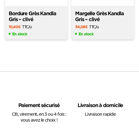
Bordure Grès Kandla
Margelle Grès Kandla
Gris – clivé
Gris – clivé
10,40
€
TTC
/u
34,08
€
TTC
/u
En stock
En stock
Paiement sécurisé
Livraison à domicile
CB, virement, en 3 ou 4 fois :
Livraison rapide
vous avez le choix !