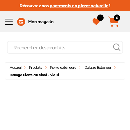
Découvrez nos
parements en pierre naturelle
!
0
Menu
Mon magasin
Recherche
de
produits
Passer
Menu principal
au
Accueil
>
Produits
>
Pierre extérieure
>
Dallage Extérieur
>
contenu
Dallage Pierre du Sinaï – vieilli
Ajoute
à mes
favoris