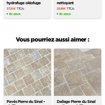
hydrofuge oléofuge
nettoyant
37,20
€
TTC
/u
25,68
€
TTC
/u
En stock
En stock
Vous pourriez aussi aimer :
Pavés Pierre du Sinaï –
Dallage Pierre du Sinaï