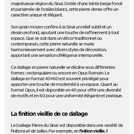
majestueuse région du Sinaï. Dotée d’une teinte beige foncé
et parsemée de fossiles blancs, cette pierre dense offre un
caractère unique et élégant.
Son grain moyen confère à la Sinai un relief subtil et un
dessin profond, ajoutant une touche de raffinement à tout
espace. Que ce soit dans un décor traditionnel ou
contemporain, cette pierre naturelle se marie
harmonieusement avec divers styles de décoration,
apportant une sensation d’élégance intemporelle.
Ce dallage en pierre naturelle se décline sous différentes
formes : rectangulaire ou encore en Opus Romain. Le
dallage en format 40×60 est souvent privilégié pour
apporter une touche de modernité à un espace. Quant au
format Opus, il est disponible en 40 pour offrir une diversité
de motifs et en 60 pour une uniformité élégante et pratique.
La finition vieillie de ce dallage
Le Dallage Pierre du Sinaï est disponible dans une variété de
finitions et de tailles. Par exemple, en
, il
finition vieillie