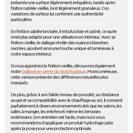
présente une surface légèrement irrégulière, tandis qu’en
finition sablée vieillie, il est légèrement granuleux. Ces
variations de surface lui confèrent une authenticité
particulière.
En finition sablée brossée, il est plus lisse et satiné, ce qui le
rend plus adapté pour une utilisation en intérieur. Avec sa
finition vieillie, le dallage révèle des nuances blanches
nacrées, ajoutant ainsi une touche unique et lumineuse à
votre espace intérieur.
Si vous appréciez la finition vieillie, découvrez également
notre
Dallage en pierre du Sinai Rustique
. Moins onéreuse,
cette version présente des différences naturelles plus
marqués.
De plus, grâce à son faible niveau de porosité, sa résistance
au gel et sa compatibilité avec le chauffage au sol, il convient
parfaitement à divers environnements tels que les salons, les
salles à manger, les entrées et même les terrasses
extérieures. Son entretien est facile, mais nous vous
recommandons d’appliquer un produit hydrofuge juste
après la pose pour une protection optimale.