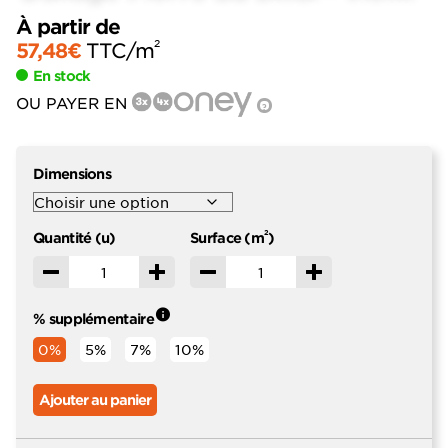
À partir de
2
57,48
€
TTC
/m
En stock
OU PAYER EN
?
Dimensions
2
Quantité (u)
Surface (m
)
Décrémenter
Incrémenter
Décrémenter
Incrémenter
% supplémentaire
0%
5%
7%
10%
Ajouter au panier