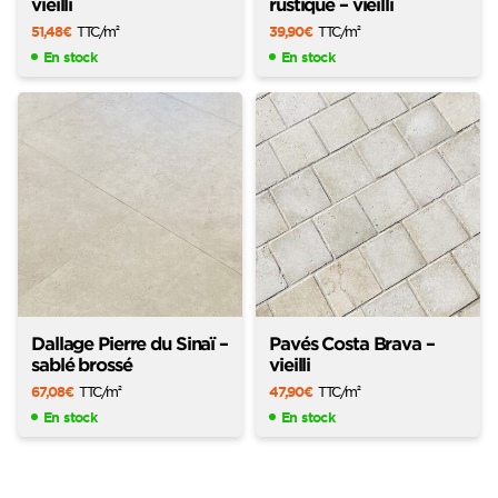
vieilli
rustique – vieilli
51,48
€
TTC
/m
39,90
€
TTC
/m
2
2
En stock
En stock
Dallage Pierre du Sinaï –
Pavés Costa Brava –
sablé brossé
vieilli
67,08
€
TTC
/m
47,90
€
TTC
/m
2
2
En stock
En stock