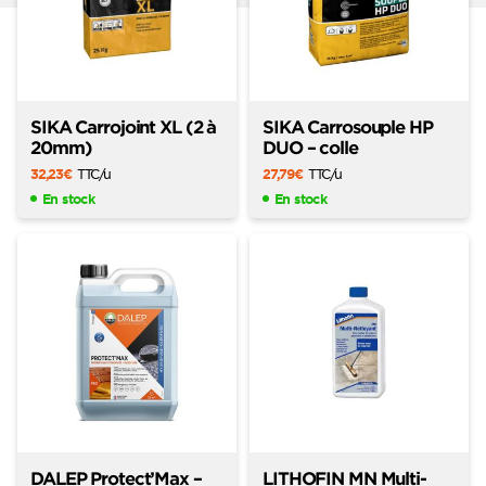
SIKA Carrojoint XL (2 à
SIKA Carrosouple HP
20mm)
DUO – colle
32,23
€
TTC
/u
27,79
€
TTC
/u
En stock
En stock
DALEP Protect’Max –
LITHOFIN MN Multi-