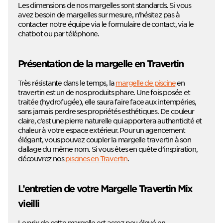
Les dimensions de nos margelles sont standards. Si vous
avez besoin de margelles sur mesure, n’hésitez pas à
contacter notre équipe via le formulaire de contact, via le
chatbot ou par téléphone.
Présentation de la margelle en Travertin
Très résistante dans le temps, la
margelle de piscine
en
travertin est un de nos produits phare. Une fois posée et
traitée (hydrofugée), elle saura faire face aux intempéries,
sans jamais perdre ses propriétés esthétiques. De couleur
claire, c’est une pierre naturelle qui apportera authenticité et
chaleur à votre espace extérieur. Pour un agencement
élégant, vous pouvez coupler la margelle travertin à son
dallage du même nom. Si vous êtes en quête d’inspiration,
découvrez nos
piscines en Travertin
.
L’entretien de votre Margelle Travertin Mix
vieilli
Le prix de cette margelle est assez peu élevé en