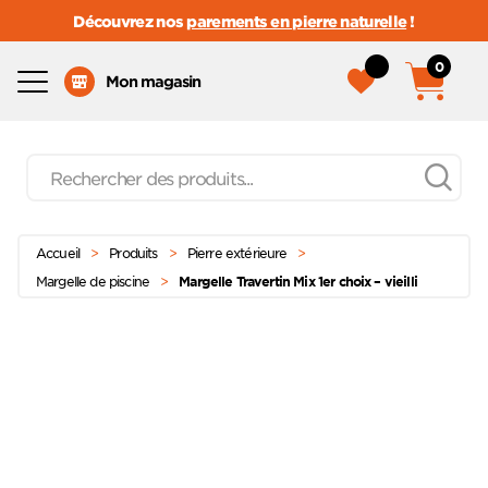
Découvrez nos
parements en pierre naturelle
!
0
Menu
Mon magasin
Recherche
de
produits
Passer
Menu principal
au
Accueil
>
Produits
>
Pierre extérieure
>
contenu
Margelle de piscine
>
Margelle Travertin Mix 1er choix – vieilli
Ajoute
à mes
favoris