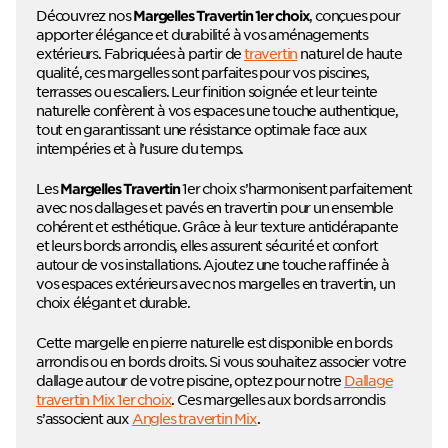
Découvrez nos
, conçues pour
Margelles Travertin 1er choix
apporter élégance et durabilité à vos aménagements
extérieurs. Fabriquées à partir de
travertin
naturel de haute
qualité, ces margelles sont parfaites pour vos piscines,
terrasses ou escaliers. Leur finition soignée et leur teinte
naturelle confèrent à vos espaces une touche authentique,
tout en garantissant une résistance optimale face aux
intempéries et à l’usure du temps.
Les
1er choix s’harmonisent parfaitement
Margelles Travertin
avec nos dallages et pavés en travertin pour un ensemble
cohérent et esthétique. Grâce à leur texture antidérapante
et leurs bords arrondis, elles assurent sécurité et confort
autour de vos installations. Ajoutez une touche raffinée à
vos espaces extérieurs avec nos margelles en travertin, un
choix élégant et durable.
Cette margelle en pierre naturelle est disponible en bords
arrondis ou en bords droits. Si vous souhaitez associer votre
dallage autour de votre piscine, optez pour notre
Dallage
travertin Mix 1er choix
. Ces margelles aux bords arrondis
s’associent aux
Angles travertin Mix
.