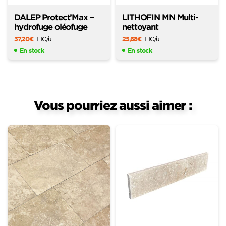
DALEP Protect’Max –
LITHOFIN MN Multi-
hydrofuge oléofuge
nettoyant
37,20
€
TTC
/u
25,68
€
TTC
/u
En stock
En stock
Vous pourriez aussi aimer :