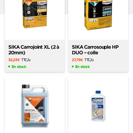
SIKA Carrojoint XL (2 à
SIKA Carrosouple HP
20mm)
DUO – colle
32,23
€
TTC
/u
27,79
€
TTC
/u
En stock
En stock