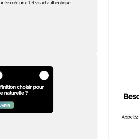
riée crée un effet visuel authentique.
finition choisir pour
re naturelle ?
Beso
UVRIR
Appelez-n