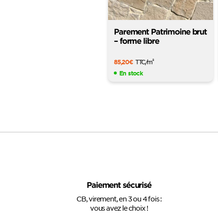
Parement Patrimoine brut
– forme libre
85,20
€
TTC
/m
2
En stock
Paiement sécurisé
CB, virement, en 3 ou 4 fois :
vous avez le choix !