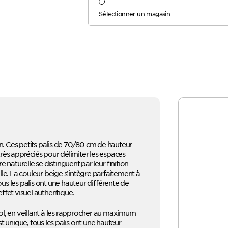
Sélectionner un magasin
in. Ces petits palis de 70/80 cm de hauteur
 très appréciés pour délimiter les espaces
 naturelle se distinguent par leur finition
lle. La couleur beige s’intègre parfaitement à
ous les palis ont une hauteur différente de
ffet visuel authentique.
 sol, en veillant à les rapprocher au maximum
nique, tous les palis ont une hauteur