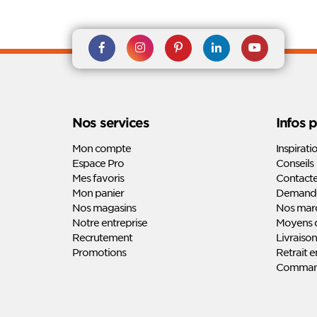
Rejoignez nous sur Facebook
Suivez-nous sur
Suivez-nous sur
Suivez-
Suivez-
Instagram
Pinterest
nous sur
nous sur
Linkedin
Youtube
Nos services
Infos 
Mon compte
Inspirati
Espace Pro
Conseils
Mes favoris
Contact
Mon panier
Demande
Nos magasins
Nos marq
Notre entreprise
Moyens 
Recrutement
Livraison
Promotions
Retrait 
Command