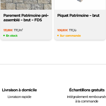
Parement Patrimoine pré-
Piquet Patrimoine – brut
assemblé – brut – FDS
131,88
€
TTC
/m
106,80
€
TTC
/u
2
En stock
Sur commande
Livraison à domicile
Échantillons gratuits
Livraison rapide
Intégralement remboursé
à la commande