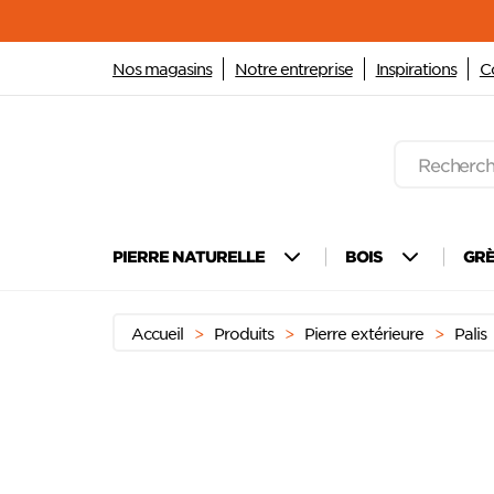
Nos magasins
Notre entreprise
Inspirations
C
Recherche
de
produits
Passer
Menu principal
au
PIERRE NATURELLE
BOIS
GR
contenu
Accueil
>
Produits
>
Pierre extérieure
>
Palis