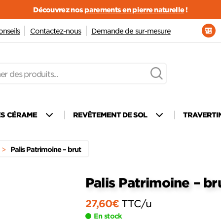
Découvrez nos
parements en pierre naturelle
!
onseils
Contactez-nous
Demande de sur-mesure
ÈS CÉRAME
REVÊTEMENT DE SOL
TRAVERTI
>
Palis Patrimoine – brut
Palis Patrimoine – br
27,60
€
TTC
/u
Ajouter
à mes
En stock