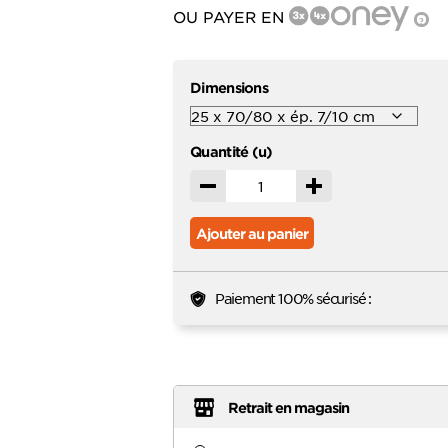
favoris
OU PAYER EN
?
Dimensions
Quantité (u)
Décrémenter
Incrémenter
Ajouter au panier
Paiement 100% sécurisé :
Retrait en magasin