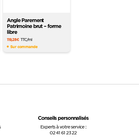
Angle Parement
Patrimoine brut – forme
libre
119,28
€
TTC
/ml
Sur commande
Conseils personnalisés
s
Experts à votre service :
02 41 61 23 22