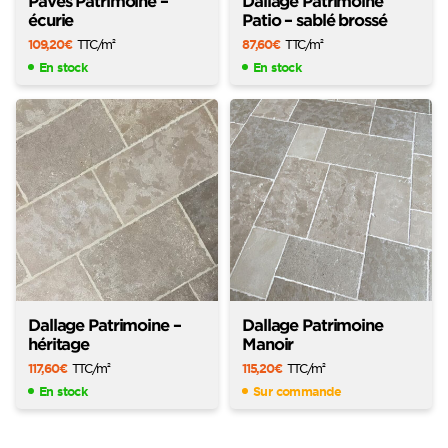
Pavés Patrimoine –
Dallage Patrimoine
écurie
Patio – sablé brossé
109,20
€
TTC
/m
87,60
€
TTC
/m
2
2
En stock
En stock
Dallage Patrimoine –
Dallage Patrimoine
héritage
Manoir
117,60
€
TTC
/m
115,20
€
TTC
/m
2
2
En stock
Sur commande