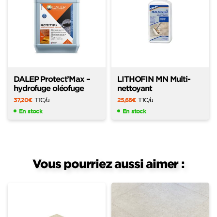
DALEP Protect’Max –
LITHOFIN MN Multi-
hydrofuge oléofuge
nettoyant
37,20
€
TTC
/u
25,68
€
TTC
/u
En stock
En stock
Vous pourriez aussi aimer :