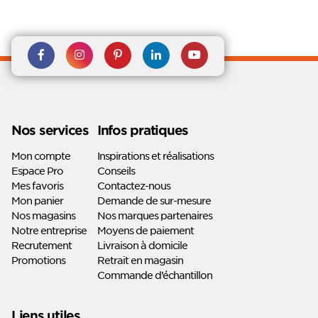
Rejoignez nous sur Facebook
Suivez-nous sur
Suivez-nous sur
Suivez-
Suivez-
Instagram
Pinterest
nous sur
nous sur
Linkedin
Youtube
Nos services
Infos pratiques
Mon compte
Inspirations et réalisations
Espace Pro
Conseils
Mes favoris
Contactez-nous
Mon panier
Demande de sur-mesure
Nos magasins
Nos marques partenaires
Notre entreprise
Moyens de paiement
Recrutement
Livraison à domicile
Promotions
Retrait en magasin
Commande d’échantillon
Liens utiles