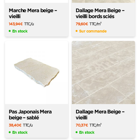
Marche Mera beige –
Dallage Mera Beige –
vieilli
vieilli bords sciés
143,94
€
TTC
/u
79,60
€
TTC
/m
2
En stock
Sur commande
Pas Japonais Mera
Dallage Mera Beige –
beige – sablé
vieilli
38,40
€
TTC
/u
70,37
€
TTC
/m
2
En stock
En stock