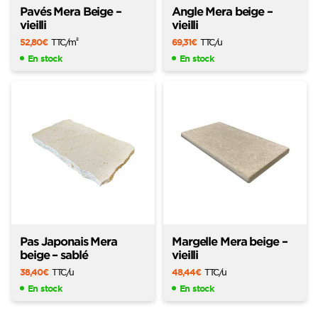
Pavés Mera Beige –
Angle Mera beige –
vieilli
vieilli
52,80
€
TTC
/m
69,31
€
TTC
/u
2
En stock
En stock
Pas Japonais Mera
Margelle Mera beige –
beige – sablé
vieilli
38,40
€
TTC
/u
48,44
€
TTC
/u
En stock
En stock