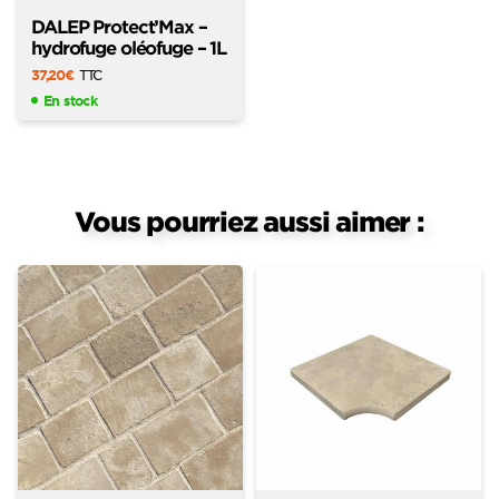
DALEP Protect’Max –
hydrofuge oléofuge – 1L
37,20
€
TTC
En stock
Vous pourriez aussi aimer :