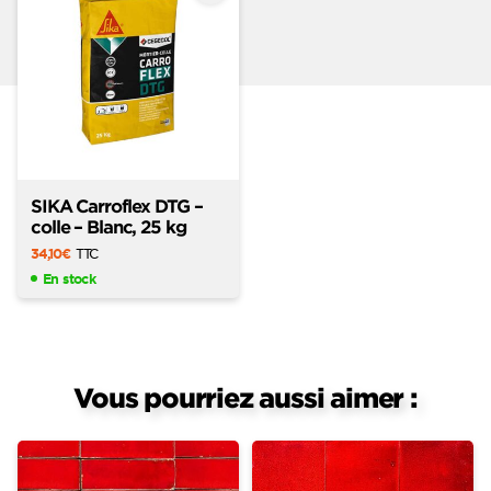
favoris
SIKA Carroflex DTG –
colle – Blanc, 25 kg
34,10
€
TTC
En stock
Vous pourriez aussi aimer :