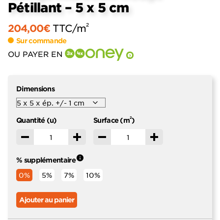
Pétillant – 5 x 5 cm
2
204,00
€
TTC
/m
Sur commande
OU PAYER EN
?
Dimensions
2
Quantité (u)
Surface (m
)
Décrémenter
Incrémenter
Décrémenter
Incrémenter
% supplémentaire
0%
5%
7%
10%
Ajouter au panier