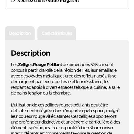
Veuillez choisir votre magasin :
Description
Caractéristiques
Description
Les
de dimensions 5×5 cm sont
Zelliges Rouge Pétillant
conçus à partir d’argile de la région de Fès, leur émaillage
avec des oxydes métalliques crée des reflets nacrés. Ils se
démarquent par leur robustesse et leur résistance, les
rendant adaptés à divers espaces tels que la cuisine, la salle
de bains, le salon ou la chambre.
L’utilisation de ces zelliges rouges pétillants peut être
délicatement intégrée dans n’importe quel espace, malgré
leur couleur rouge vif éclatante ! Ces zelliges apporteront
une profondeur distinctive et une énergie particulière à des
éléments spécifiques. Leur capacité à bien s’harmoniser
avec différents environnements favorise la création de