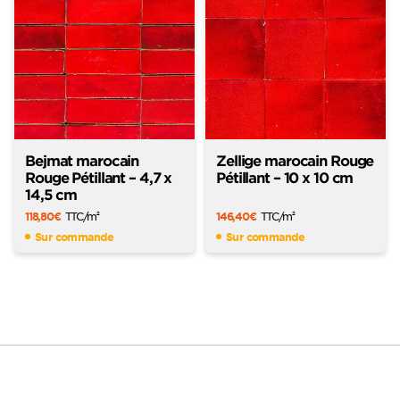
Bejmat marocain
Zellige marocain Rouge
Rouge Pétillant – 4,7 x
Pétillant – 10 x 10 cm
14,5 cm
118,80
€
TTC
/m
146,40
€
TTC
/m
2
2
Sur commande
Sur commande