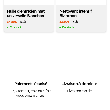
Huile d’entretien mat
Nettoyant intensif
universelle Blanchon
Blanchon
34,80
€
TTC
/u
33,60
€
TTC
/u
En stock
En stock
Paiement sécurisé
Livraison à domicile
CB, virement, en 3 ou 4 fois :
Livraison rapide
vous avez le choix !