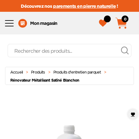
Découvrez nos
parements en pierre naturelle
!
0
Menu
Mon magasin
Recherche
de
produits
Passer
Menu principal
au
Accueil
>
Produits
>
Produits d'entretien parquet
>
contenu
Rénovateur Métallisant Satiné Blanchon
Ajoute
à mes
favoris