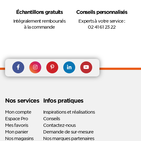
Échantillons gratuits
Conseils personnalisés
Intégralement remboursés
Experts à votre service :
à la commande
02 41 61 23 22
Rejoignez nous sur Facebook
Suivez-nous sur
Suivez-nous sur
Suivez-
Suivez-
Instagram
Pinterest
nous sur
nous sur
Linkedin
Youtube
Nos services
Infos pratiques
Mon compte
Inspirations et réalisations
Espace Pro
Conseils
Mes favoris
Contactez-nous
Mon panier
Demande de sur-mesure
Nos magasins
Nos marques partenaires