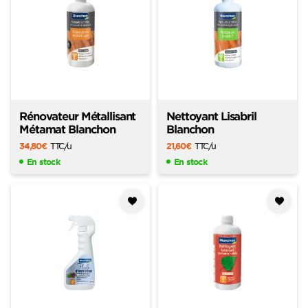
Rénovateur Métallisant
Nettoyant Lisabril
Métamat Blanchon
Blanchon
34,80
€
TTC
/u
21,60
€
TTC
/u
En stock
En stock
Ajouter
Ajouter
à mes
à mes
favoris
favoris