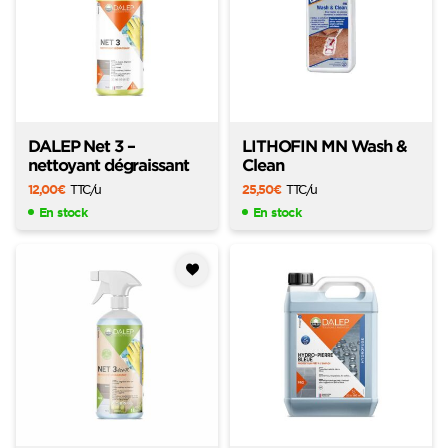
DALEP Net 3 –
LITHOFIN MN Wash &
nettoyant dégraissant
Clean
12,00
€
TTC
/u
25,50
€
TTC
/u
En stock
En stock
Ajouter
à mes
favoris