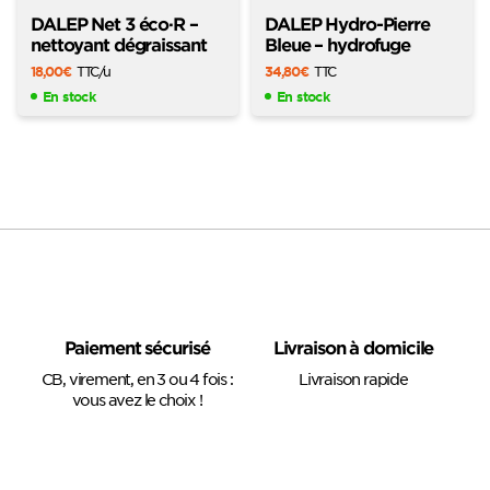
DALEP Net 3 éco·R –
DALEP Hydro-Pierre
nettoyant dégraissant
Bleue – hydrofuge
18,00
€
TTC
/u
34,80
€
TTC
En stock
En stock
Paiement sécurisé
Livraison à domicile
CB, virement, en 3 ou 4 fois :
Livraison rapide
vous avez le choix !