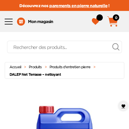
Découvrez nos
parements en pierre naturelle
!
0
Menu
Mon magasin
Recherche
de
produits
Passer
Menu principal
au
Accueil
>
Produits
>
Produits d'entretien pierre
>
contenu
DALEP Net Terrasse – nettoyant
Ajoute
à mes
favoris