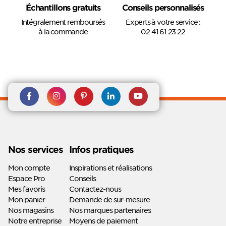
Échantillons gratuits
Conseils personnalisés
Intégralement remboursés
Experts à votre service :
à la commande
02 41 61 23 22
Rejoignez nous sur Facebook
Suivez-nous sur
Suivez-nous sur
Suivez-
Suivez-
Instagram
Pinterest
nous sur
nous sur
Linkedin
Youtube
Nos services
Infos pratiques
Mon compte
Inspirations et réalisations
Espace Pro
Conseils
Mes favoris
Contactez-nous
Mon panier
Demande de sur-mesure
Nos magasins
Nos marques partenaires
Notre entreprise
Moyens de paiement