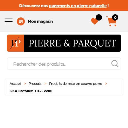
Découvrez nos
parements en pierre naturelle
!
0
Menu
Mon magasin
Recherche
de
produits
Passer
Menu principal
au
Accueil
>
Produits
>
Produits de mise en oeuvre pierre
>
contenu
SIKA Carroflex DTG – colle
Ajoute
à mes
favoris