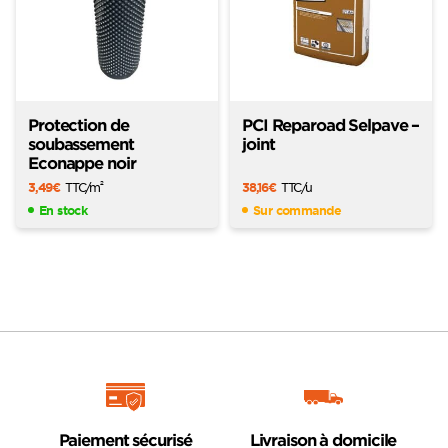
Protection de
PCI Reparoad Selpave –
soubassement
joint
Econappe noir
3,49
€
TTC
/m
38,16
€
TTC
/u
2
En stock
Sur commande
Paiement sécurisé
Livraison à domicile