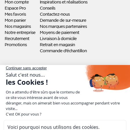
Mon compte
Inspirations et réalisations
Espace Pro
Conseils
Mes favoris
Contactez-nous
Mon panier
Demande de sur-mesure
Nos magasins
Nos marques partenaires
Notre entreprise
Moyens de paiement
Recrutement
Livraison à domicile
Promotions
Retrait en magasin
Commande d’échantillon
Liens utiles
Mentions légales
Protection des données personnelles
CGU / CGV
Plan du site
Les avis de nos clients