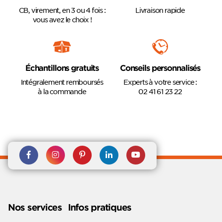
CB, virement, en 3 ou 4 fois :
Livraison rapide
vous avez le choix !
Échantillons gratuits
Conseils personnalisés
Intégralement remboursés
Experts à votre service :
à la commande
02 41 61 23 22
Rejoignez nous sur Facebook
Suivez-nous sur
Suivez-nous sur
Suivez-
Suivez-
Instagram
Pinterest
nous sur
nous sur
Linkedin
Youtube
Nos services
Infos pratiques