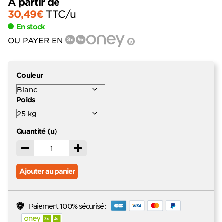
À partir de
30,49
€
TTC
/u
En stock
OU PAYER EN
?
Couleur
Poids
Quantité (u)
Décrémenter
Incrémenter
Ajouter au panier
Paiement 100% sécurisé :