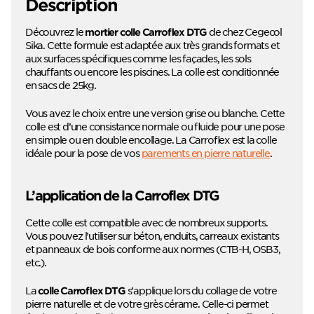
Description
Découvrez le
de chez Cegecol
mortier colle Carroflex DTG
Sika. Cette formule est adaptée aux très grands formats et
aux surfaces spécifiques comme les façades, les sols
chauffants ou encore les piscines. La colle est conditionnée
en sacs de 25kg.
Vous avez le choix entre une version grise ou blanche. Cette
colle est d’une consistance normale ou fluide pour une pose
en simple ou en double encollage. La Carroflex est la colle
idéale pour la pose de vos
parements en pierre naturelle
.
L’application de la Carroflex DTG
Cette colle est compatible avec de nombreux supports.
Vous pouvez l’utiliser sur béton, enduits, carreaux existants
et panneaux de bois conforme aux normes (CTB-H, OSB3,
etc.).
La
s’applique lors du collage de votre
colle Carroflex DTG
pierre naturelle et de votre grès cérame. Celle-ci permet