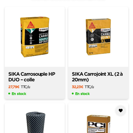
SIKA Carrosouple HP
SIKA Carrojoint XL (2 à
DUO – colle
20mm)
27,79
€
TTC
/u
32,23
€
TTC
/u
En stock
En stock
Ajouter
à mes
favoris