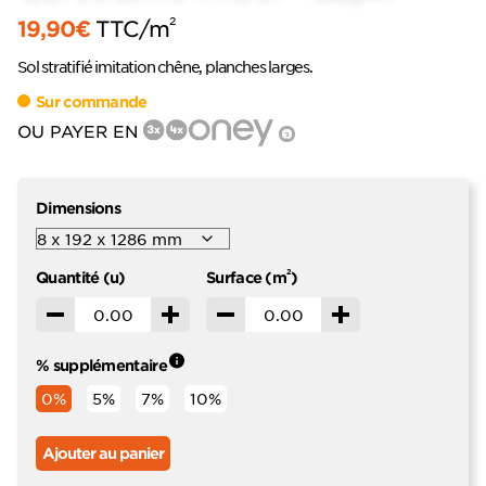
2
19,90
€
TTC
/m
Sol stratifié imitation chêne, planches larges.
Sur commande
OU PAYER EN
?
Dimensions
2
Quantité (u)
Surface (m
)
Décrémenter
Incrémenter
Décrémenter
Incrémenter
% supplémentaire
0%
5%
7%
10%
Ajouter au panier