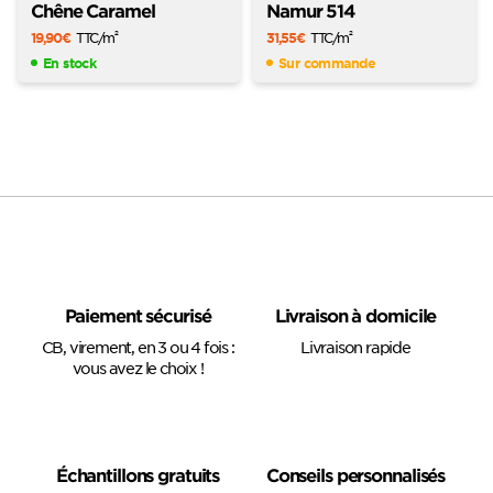
Chêne Caramel
Namur 514
19,90
€
TTC
/m
31,55
€
TTC
/m
2
2
En stock
Sur commande
Paiement sécurisé
Livraison à domicile
CB, virement, en 3 ou 4 fois :
Livraison rapide
vous avez le choix !
Échantillons gratuits
Conseils personnalisés