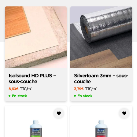
Isolsound HD PLUS –
Silverfoam 3mm – sous-
sous-couche
couche
8,60
€
TTC
/m
3,79
€
TTC
/m
2
2
En stock
En stock
Ajouter
Ajouter
à mes
à mes
favoris
favoris