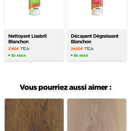
Nettoyant Lisabril
Décapant Dégraissant
Blanchon
Blanchon
21,60
€
TTC
/u
24,00
€
TTC
/u
En stock
En stock
Vous pourriez aussi aimer :