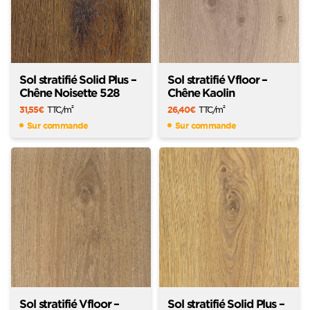
Sol stratifié Solid Plus –
Sol stratifié Vfloor –
Chêne Noisette 528
Chêne Kaolin
31,55
€
TTC
/m
26,40
€
TTC
/m
2
2
Sur commande
Sur commande
Sol stratifié Vfloor –
Sol stratifié Solid Plus –