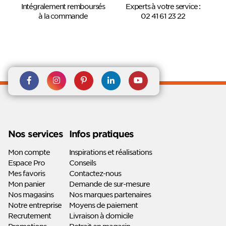
Intégralement remboursés
Experts à votre service :
à la commande
02 41 61 23 22
Rejoignez nous sur Facebook
Suivez-nous sur
Suivez-nous sur
Suivez-
Suivez-
Instagram
Pinterest
nous sur
nous sur
Linkedin
Youtube
Nos services
Infos pratiques
Mon compte
Inspirations et réalisations
Espace Pro
Conseils
Mes favoris
Contactez-nous
Mon panier
Demande de sur-mesure
Nos magasins
Nos marques partenaires
Notre entreprise
Moyens de paiement
Recrutement
Livraison à domicile
Promotions
Retrait en magasin