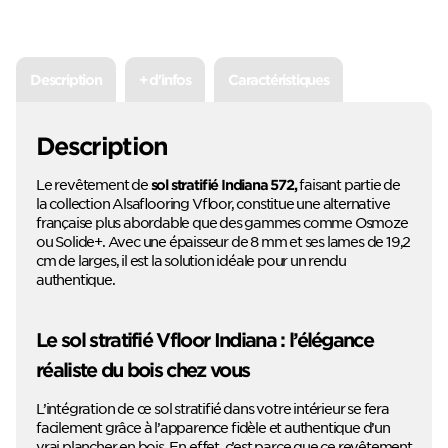
Description
+ d'infos
Caractéristiques
Description
Le revêtement de
faisant partie de
sol stratifié Indiana 572,
la collection Alsaflooring Vfloor, constitue une alternative
française plus abordable que des gammes comme Osmoze
ou Solide+. Avec une épaisseur de 8 mm et ses lames de 19,2
cm de larges, il est la solution idéale pour un rendu
authentique.
Le sol stratifié Vfloor Indiana : l’élégance
réaliste du bois chez vous
L’intégration de ce sol stratifié dans votre intérieur se fera
facilement grâce à l’apparence fidèle et authentique d’un
vrai plancher en bois. En effet, c’est parce que ce revêtement