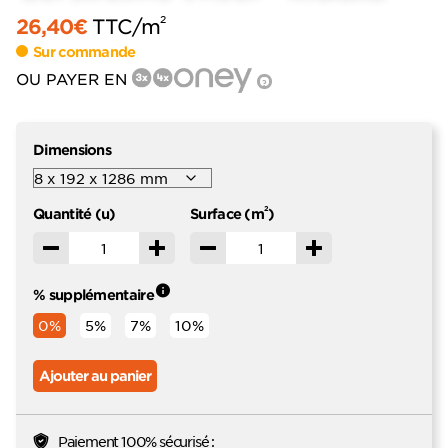
2
26,40
€
TTC
/m
Sur commande
OU PAYER EN
?
Dimensions
2
Quantité (u)
Surface (m
)
Décrémenter
Incrémenter
Décrémenter
Incrémenter
% supplémentaire
0%
5%
7%
10%
Ajouter au panier
Paiement 100% sécurisé :