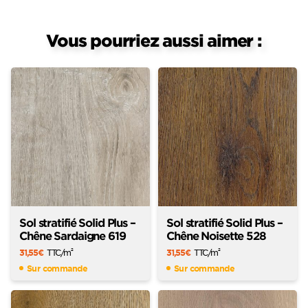
Vous pourriez aussi aimer :
Sol stratifié Solid Plus –
Sol stratifié Solid Plus –
Chêne Sardaigne 619
Chêne Noisette 528
31,55
€
TTC
/m
31,55
€
TTC
/m
2
2
Sur commande
Sur commande