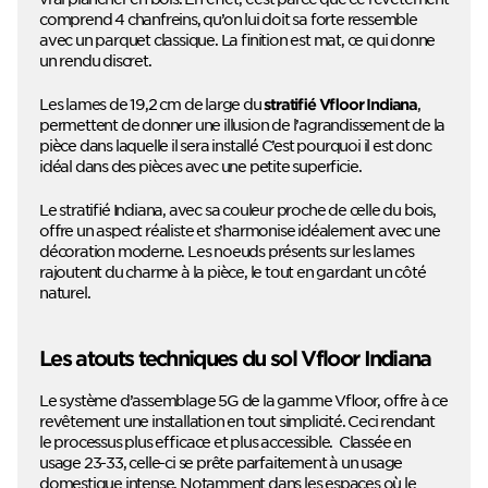
comprend 4 chanfreins, qu’on lui doit sa forte ressemble
avec un parquet classique. La finition est mat, ce qui donne
un rendu discret.
Les lames de 19,2 cm de large du
,
stratifié Vfloor Indiana
permettent de donner une illusion de l’agrandissement de la
pièce dans laquelle il sera installé C’est pourquoi il est donc
idéal dans des pièces avec une petite superficie.
Le stratifié Indiana, avec sa couleur proche de celle du bois,
offre un aspect réaliste et s’harmonise idéalement avec une
décoration moderne. Les noeuds présents sur les lames
rajoutent du charme à la pièce, le tout en gardant un côté
naturel.
Les atouts techniques du sol Vfloor Indiana
Le système d’assemblage 5G de la gamme Vfloor, offre à ce
revêtement une installation en tout simplicité. Ceci rendant
le processus plus efficace et plus accessible. Classée en
usage 23-33, celle-ci se prête parfaitement à un usage
domestique intense. Notamment dans les espaces où le