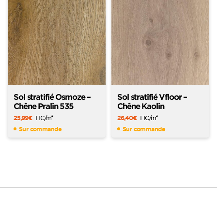
Sol stratifié Osmoze –
Sol stratifié Vfloor –
Chêne Pralin 535
Chêne Kaolin
25,99
€
TTC
/m
26,40
€
TTC
/m
2
2
Sur commande
Sur commande