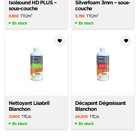
Isolsound HD PLUS –
Silverfoam 3mm – sous-
sous-couche
couche
8,60
€
TTC
/m
3,79
€
TTC
/m
2
2
En stock
En stock
Ajouter
Ajouter
à mes
à mes
favoris
favoris
Nettoyant Lisabril
Décapant Dégraissant
Blanchon
Blanchon
21,60
€
TTC
/u
24,00
€
TTC
/u
En stock
En stock