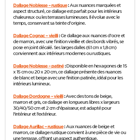
Aux nuances marquées et
Dallage Noblesse – rustique
:
aspect structuré, ce dallage est parfait pour les intérieurs
chaleureux ou les terrasses lumineuses. Il évolue avec le
temps, conservant sa teinte d'origine.
Ce dallage aux nuances d'ocre et
Dallage Cognac – vieilli
:
de marron, avec une finition vieillie et des bords vibrés, se
pose en joint décalé. Ses larges dalles (61 cm x 1,8 cm)
conviennent aux intérieurs modernes ou rustiques.
Disponible en hexagones de 15
Dallage Noblesse – patiné
:
x 15 cm ou 20 x 20 cm, ce dallage présente des nuances
de blanc et beige avec une finition patinée, idéal pour les
intérieurs lumineux.
Avec des tons de beige,
Dallage Dordogne – vieilli
:
marron et gris, ce dallage en longueurs libres x largeurs
30/40/50 cm et 2 cm d'épaisseur, est adapté pour
l’intérieur et l’extérieur.
Aux nuances de beige et
Dallage Aurillac – rustique
:
marron, ce dallage rustique convient à une pièce de vie ou
une terrasse, offrant un aspect authentique.