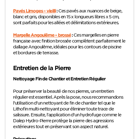
Ces pavés aux nuances de beige,
Pavés Limoges – vieilli
:
blanc et gris, disponibles en 15 x longueurs libres x 5 cm,
sont parfaits pour les allées et délimitations extérieures.
Ces margelles en pierre
Margelle Angoulême – brossé
:
française avec finition brossée complètent parfaitement le
dallage Angoulême, idéales pour les contours de piscine
et bordures de terrasse.
Entretien de la Pierre
Nettoyage Fin de Chantier et Entretien Régulier
Pour préserver la beauté de nos pierres, un entretien
régulier est essentiel. Après la pose, nous recommandons
l'utilisation d'un nettoyant de fin de chantier tel que le
Lithofin multi-nettoyant pour éliminer toute trace de
salissure. Ensuite, l'application d'un hydrofuge comme le
Dalep Hydro-Pierre protège la pierre des agressions
extérieures tout en préservant son aspect naturel.
Précautions