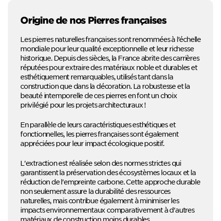
Origine de nos Pierres françaises
Les pierres naturelles françaises sont renommées à l'échelle
mondiale pour leur qualité exceptionnelle et leur richesse
historique. Depuis des siècles, la France abrite des carrières
réputées pour extraire des matériaux noble et durables et
esthétiquement remarquables, utilisés tant dans la
construction que dans la décoration. La robustesse et la
beauté intemporelle de ces pierres en font un choix
privilégié pour les projets architecturaux !
En parallèle de leurs caractéristiques esthétiques et
fonctionnelles, les pierres françaises sont également
appréciées pour leur impact écologique positif.
L'extraction est réalisée selon des normes strictes qui
garantissent la préservation des écosystèmes locaux et la
réduction de l'empreinte carbone. Cette approche durable
non seulement assure la durabilité des ressources
naturelles, mais contribue également à minimiser les
impacts environnementaux comparativement à d'autres
matériaux de construction moins durables.