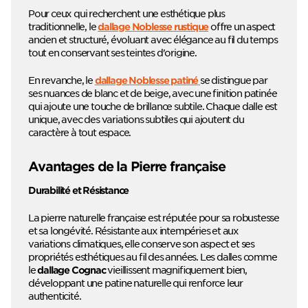
Pour ceux qui recherchent une esthétique plus
traditionnelle, le
offre un aspect
dallage Noblesse rustique
ancien et structuré, évoluant avec élégance au fil du temps
tout en conservant ses teintes d'origine.
En revanche, le
se distingue par
dallage Noblesse patiné
ses nuances de blanc et de beige, avec une finition patinée
qui ajoute une touche de brillance subtile. Chaque dalle est
unique, avec des variations subtiles qui ajoutent du
caractère à tout espace.
Avantages de la Pierre française
Durabilité et Résistance
La pierre naturelle française est réputée pour sa robustesse
et sa longévité. Résistante aux intempéries et aux
variations climatiques, elle conserve son aspect et ses
propriétés esthétiques au fil des années. Les dalles comme
le
vieillissent magnifiquement bien,
dallage Cognac
développant une patine naturelle qui renforce leur
authenticité.