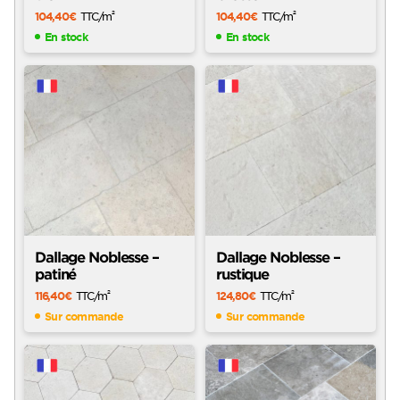
104,40
€
TTC
/m
104,40
€
TTC
/m
2
2
En stock
En stock
Dallage Noblesse –
Dallage Noblesse –
patiné
rustique
116,40
€
TTC
/m
124,80
€
TTC
/m
2
2
Sur commande
Sur commande