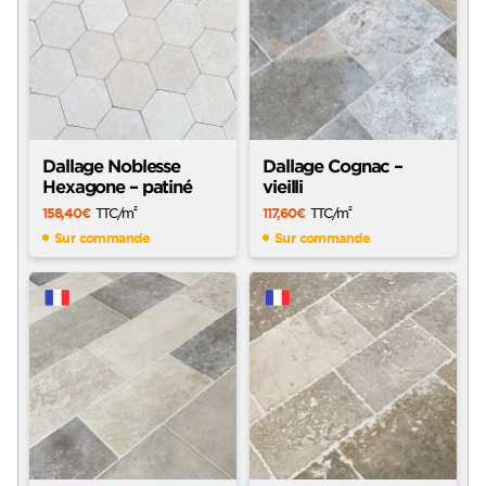
Dallage Noblesse
Dallage Cognac –
Hexagone – patiné
vieilli
158,40
€
TTC
/m
117,60
€
TTC
/m
2
2
Sur commande
Sur commande