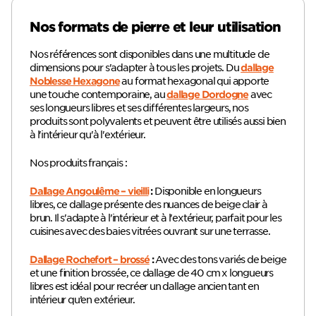
Nos formats de pierre et leur utilisation
Nos références sont disponibles dans une multitude de
dimensions pour s'adapter à tous les projets. Du
dallage
au format hexagonal qui apporte
Noblesse Hexagone
une touche contemporaine, au
avec
dallage Dordogne
ses longueurs libres et ses différentes largeurs, nos
produits sont polyvalents et peuvent être utilisés aussi bien
à l'intérieur qu'à l'extérieur.
Nos produits français :
Disponible en longueurs
Dallage Angoulême – vieilli
:
libres, ce dallage présente des nuances de beige clair à
brun. Il s'adapte à l'intérieur et à l'extérieur, parfait pour les
cuisines avec des baies vitrées ouvrant sur une terrasse.
Avec des tons variés de beige
Dallage Rochefort – brossé
:
et une finition brossée, ce dallage de 40 cm x longueurs
libres est idéal pour recréer un dallage ancien tant en
intérieur qu’en extérieur.