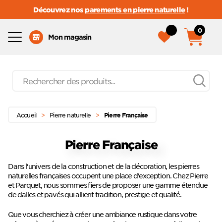
Découvrez nos
parements en pierre naturelle
!
0
Menu
Mon magasin
Recherche
de
produits
Passer
Menu principal
au
Accueil
>
Pierre naturelle
>
Pierre Française
contenu
Pierre Française
Dans l'univers de la construction et de la décoration, les pierres
naturelles françaises occupent une place d'exception. Chez Pierre
et Parquet, nous sommes fiers de proposer une gamme étendue
de dalles et pavés qui allient tradition, prestige et qualité.
Que vous cherchiez à créer une ambiance rustique dans votre