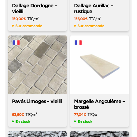
Dallage Dordogne –
Dallage Aurillac –
vieilli
rustique
150,00
€
TTC
/m
156,00
€
TTC
/m
2
2
Sur commande
Sur commande
Pavés Limoges – vieilli
Margelle Angoulême –
brossé
93,60
€
TTC
/m
77,04
€
TTC
/u
2
En stock
En stock