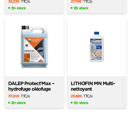
32,23
€
TTC
/u
27,79
€
TTC
/u
En stock
En stock
DALEP Protect’Max –
LITHOFIN MN Multi-
hydrofuge oléofuge
nettoyant
37,20
€
TTC
/u
25,68
€
TTC
/u
En stock
En stock