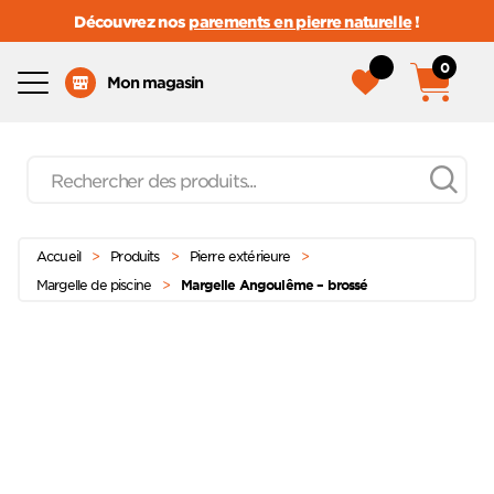
Découvrez nos
parements en pierre naturelle
!
0
Menu
Mon magasin
Recherche
de
produits
Passer
Menu principal
au
Accueil
>
Produits
>
Pierre extérieure
>
contenu
Margelle de piscine
>
Margelle Angoulême – brossé
Ajoute
à mes
favoris