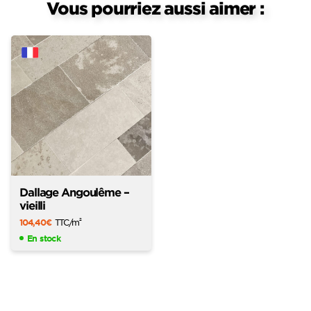
Vous pourriez aussi aimer :
Dallage Angoulême –
vieilli
104,40
€
TTC
/m
2
En stock