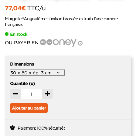
77,04
€
TTC
/u
Margelle “Angoulême” finition brossée extrait d’une carrière
française.
En stock
OU PAYER EN
?
Dimensions
Quantité (u)
Décrémenter
Incrémenter
Ajouter au panier
Paiement 100% sécurisé :