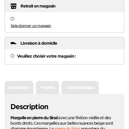
Retrait en magasin
Sélectionner un magasin
Livraison à domicile
Veuillez choisir votre magasin :
Description
+ d'infos
Caractéristiques
Description
avec une finition vieillie et des
Margelle en pierre du Sinaï
bords droits. Ces margelles aux belles nuances beige sont
d’origine égyptienne. La
pierre du Sinai
apportera du