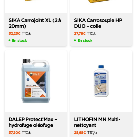
SIKA Carrojoint XL (2 à
SIKA Carrosouple HP
20mm)
DUO – colle
32,23
€
TTC
/u
27,79
€
TTC
/u
En stock
En stock
DALEP Protect’Max –
LITHOFIN MN Multi-
hydrofuge oléofuge
nettoyant
37,20
€
TTC
/u
25,68
€
TTC
/u