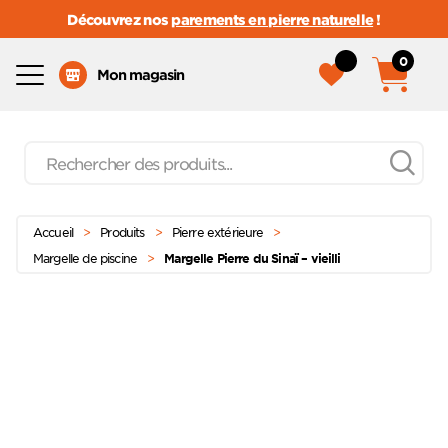
Découvrez nos
parements en pierre naturelle
!
0
Menu
Mon magasin
Recherche
de
produits
Passer
Menu principal
au
Accueil
>
Produits
>
Pierre extérieure
>
contenu
Margelle de piscine
>
Margelle Pierre du Sinaï – vieilli
Ajoute
à mes
favoris