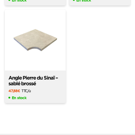
Angle Pierre du Sinaï –
sablé brossé
47,88
€
TTC
/u
En stock