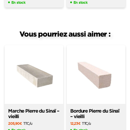
En stock
En stock
Vous pourriez aussi aimer :
Marche Pierre du Sinaï –
Bordure Pierre du Sinaï
vieilli
– vieilli
205,90
€
TTC
/u
12,23
€
TTC
/u
En stock
En stock