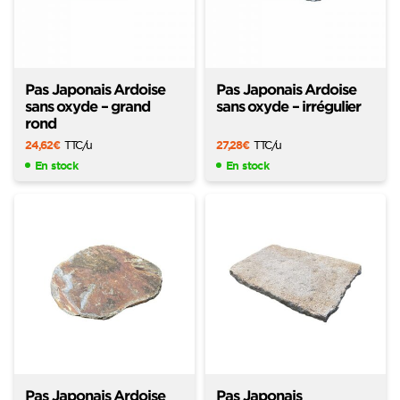
Pas Japonais Ardoise
Pas Japonais Ardoise
sans oxyde – grand
sans oxyde – irrégulier
rond
24,62
€
TTC
/u
27,28
€
TTC
/u
En stock
En stock
Pas Japonais Ardoise
Pas Japonais