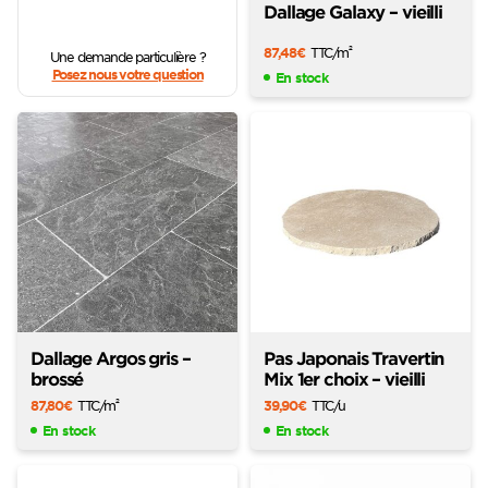
Dallage Galaxy – vieilli
87,48
€
TTC
/m
2
Une demande particulière ?
Posez nous votre question
En stock
Dallage Argos gris –
Pas Japonais Travertin
brossé
Mix 1er choix – vieilli
87,80
€
TTC
/m
39,90
€
TTC
/u
2
En stock
En stock