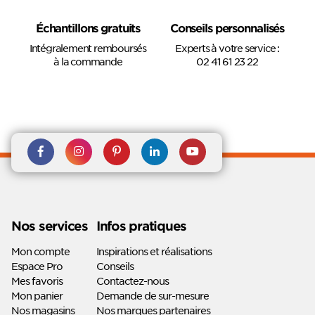
Échantillons gratuits
Conseils personnalisés
Intégralement remboursés
Experts à votre service :
à la commande
02 41 61 23 22
Rejoignez nous sur Facebook
Suivez-nous sur
Suivez-nous sur
Suivez-
Suivez-
Instagram
Pinterest
nous sur
nous sur
Linkedin
Youtube
Nos services
Infos pratiques
Mon compte
Inspirations et réalisations
Espace Pro
Conseils
Mes favoris
Contactez-nous
Mon panier
Demande de sur-mesure
Nos magasins
Nos marques partenaires