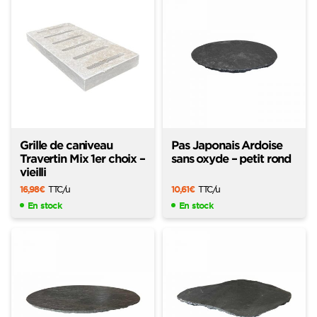
Grille de caniveau
Pas Japonais Ardoise
Travertin Mix 1er choix –
sans oxyde – petit rond
vieilli
16,98
€
TTC
/u
10,61
€
TTC
/u
En stock
En stock