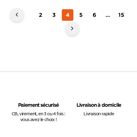
Navigation
‹
2
3
4
5
6
…
15
des
Précedente
Suivante
articles
›
Paiement sécurisé
Livraison à domicile
CB, virement, en 3 ou 4 fois :
Livraison rapide
vous avez le choix !