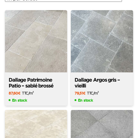
Dallage Patrimoine
Dallage Argos gris –
Patio – sablé brossé
vieilli
87,60
€
TTC
/m
79,51
€
TTC
/m
2
2
En stock
En stock