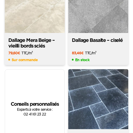
Dallage Mera Beige –
Dallage Basalte – ciselé
vieilli bords sciés
79,60
€
TTC
/m
83,46
€
TTC
/m
2
2
Sur commande
En stock
Conseils personnalisés
Experts à votre service :
02 41 61 23 22