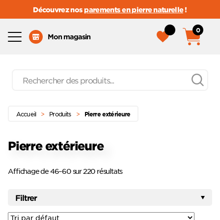
Découvrez nos
parements en pierre naturelle
!
0
Menu
Mon magasin
Recherche
de
produits
Passer
Menu principal
au
(Page 4)
Accueil
>
Produits
>
Pierre extérieure
contenu
Pierre extérieure
Affichage de 46–60 sur 220 résultats
Filtrer