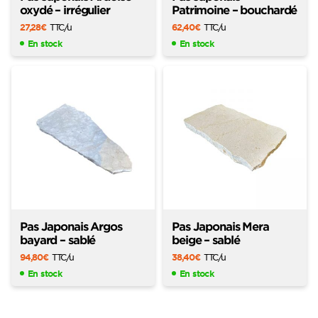
oxydé – irrégulier
Patrimoine – bouchardé
27,28
€
TTC
/u
62,40
€
TTC
/u
En stock
En stock
Pas Japonais Argos
Pas Japonais Mera
bayard – sablé
beige – sablé
94,80
€
TTC
/u
38,40
€
TTC
/u
En stock
En stock