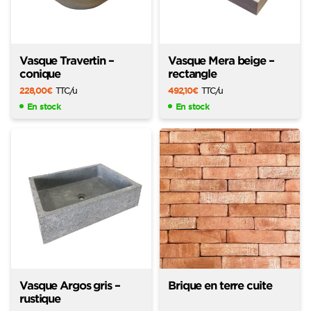
Vasque Travertin –
Vasque Mera beige –
conique
rectangle
228,00
€
TTC
/u
492,10
€
TTC
/u
En stock
En stock
Vasque Argos gris –
Brique en terre cuite
rustique