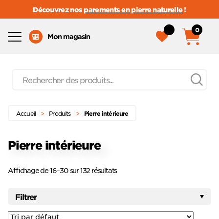
Découvrez nos
parements en pierre naturelle
!
0
Menu
Mon magasin
Recherche
de
produits
Passer
Menu principal
au
(Page 2)
Accueil
>
Produits
>
Pierre intérieure
contenu
Pierre intérieure
Affichage de 16–30 sur 132 résultats
Filtrer