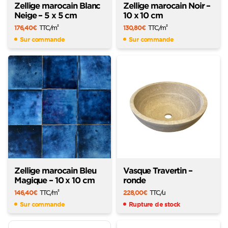
Zellige marocain Blanc
Zellige marocain Noir –
Neige – 5 x 5 cm
10 x 10 cm
176,40
€
TTC
/m
130,80
€
TTC
/m
2
2
Sur commande
Sur commande
Zellige marocain Bleu
Vasque Travertin –
Magique – 10 x 10 cm
ronde
146,40
€
TTC
/m
228,00
€
TTC
/u
2
Sur commande
Rupture de stock