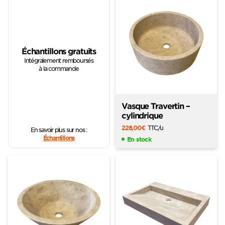
Échantillons gratuits
Intégralement remboursés
à la commande
Vasque Travertin –
cylindrique
228,00
€
TTC
/u
En savoir plus sur nos :
Échantillons
En stock