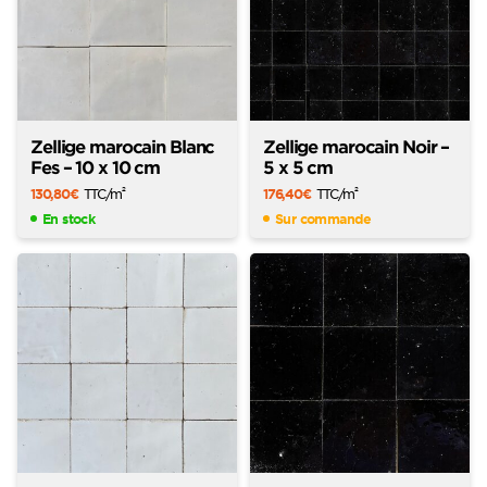
Zellige marocain Blanc
Zellige marocain Noir –
Fes – 10 x 10 cm
5 x 5 cm
130,80
€
TTC
/m
176,40
€
TTC
/m
2
2
En stock
Sur commande