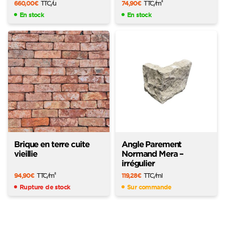
660,00
€
TTC
/u
74,90
€
TTC
/m
2
En stock
En stock
Brique en terre cuite
Angle Parement
vieillie
Normand Mera –
irrégulier
94,90
€
TTC
/m
119,28
€
TTC
/ml
2
Rupture de stock
Sur commande