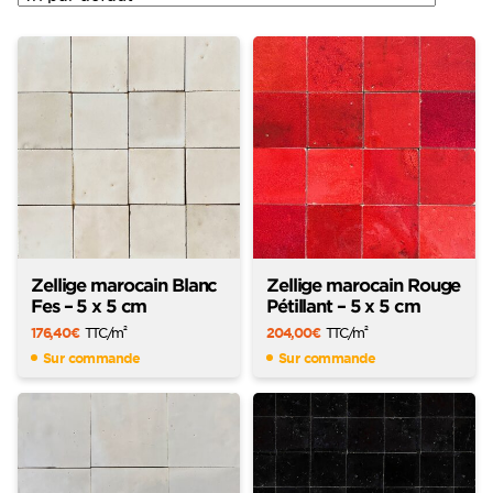
Zellige marocain Blanc
Zellige marocain Rouge
Fes – 5 x 5 cm
Pétillant – 5 x 5 cm
176,40
€
TTC
/m
204,00
€
TTC
/m
2
2
Sur commande
Sur commande