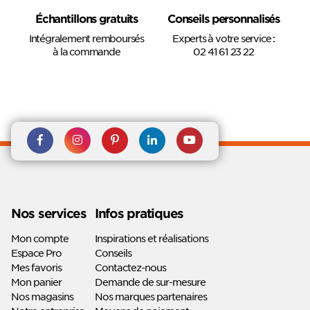
Échantillons gratuits
Conseils personnalisés
Intégralement remboursés
Experts à votre service :
à la commande
02 41 61 23 22
Rejoignez nous sur Facebook
Suivez-nous sur
Suivez-nous sur
Suivez-
Suivez-
Instagram
Pinterest
nous sur
nous sur
Linkedin
Youtube
Nos services
Infos pratiques
Mon compte
Inspirations et réalisations
Espace Pro
Conseils
Mes favoris
Contactez-nous
Mon panier
Demande de sur-mesure
Nos magasins
Nos marques partenaires