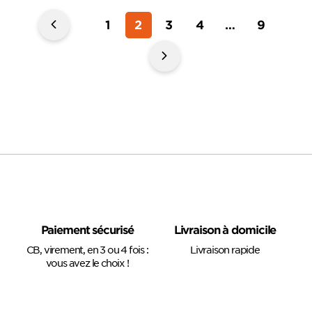
Navigation
‹
1
2
3
4
…
9
des
Précedente
Suivante
articles
›
Paiement sécurisé
Livraison à domicile
CB, virement, en 3 ou 4 fois :
Livraison rapide
vous avez le choix !