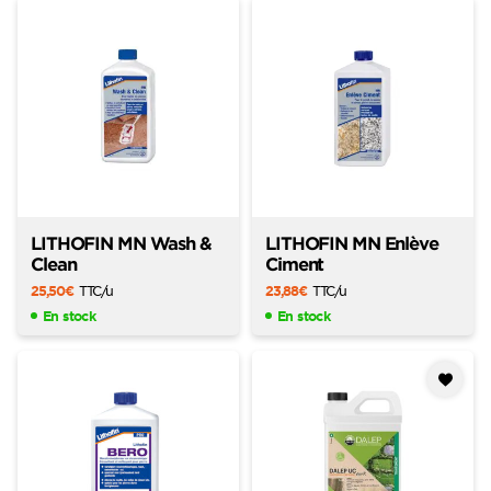
LITHOFIN MN Wash &
LITHOFIN MN Enlève
Clean
Ciment
25,50
€
TTC
/u
23,88
€
TTC
/u
En stock
En stock
Ajouter
à mes
favoris