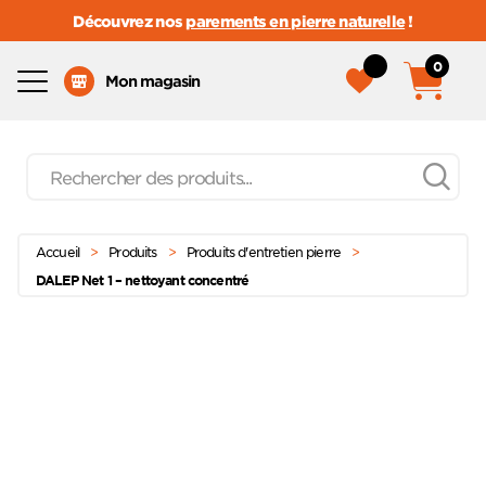
Découvrez nos
parements en pierre naturelle
!
0
Menu
Mon magasin
Recherche
de
produits
Passer
Menu principal
au
Accueil
>
Produits
>
Produits d'entretien pierre
>
contenu
DALEP Net 1 – nettoyant concentré
Ajoute
à mes
favoris