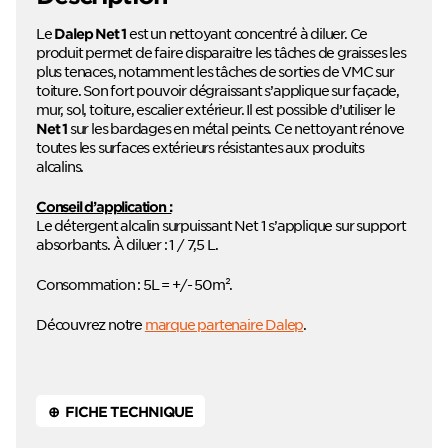
Le
est un nettoyant concentré à diluer. Ce
Dalep Net 1
produit permet de faire disparaitre les tâches de graisses les
plus tenaces, notamment les tâches de sorties de VMC sur
toiture. Son fort pouvoir dégraissant s’applique sur façade,
mur, sol, toiture, escalier extérieur. Il est possible d’utiliser le
sur les bardages en métal peints. Ce nettoyant rénove
Net 1
toutes les surfaces extérieurs résistantes aux produits
alcalins.
Conseil d’application :
Le détergent alcalin surpuissant Net 1 s’applique sur support
absorbants. À diluer : 1 / 7,5 L.
Consommation : 5L = +/- 50m².
Découvrez notre
marque partenaire Dalep
.
⊕ FICHE TECHNIQUE