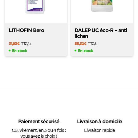
LITHOFIN Bero
DALEP UC éco-R – anti
lichen
31,93
€
TTC
/u
55,32
€
TTC
/u
En stock
En stock
Paiement sécurisé
Livraison à domicile
CB, virement, en 3 ou 4 fois :
Livraison rapide
vous avez le choix !