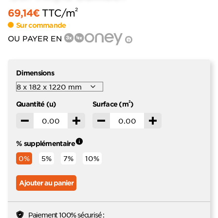
2
69,14
€
TTC
/m
Sur commande
OU PAYER EN
?
Dimensions
2
Quantité (u)
Surface (m
)
Décrémenter
Incrémenter
Décrémenter
Incrémenter
% supplémentaire
0%
5%
7%
10%
Ajouter au panier
Paiement 100% sécurisé :