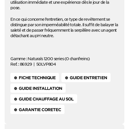
utilisation immédiate et une expérience dès le jour de la
pose.
En ce qui concerne l’entretien, ce type de revêtement se
distingue par son imperméabilité totale. Il suffit de balayer la
saleté et de passer fréquemment la serpillère avec un agent
détachant au pH neutre.
Gamme : Naturals 1200 series (0 chanfreins)
Ref. :
86929
|
50LVP804
⊕ FICHE TECHNIQUE
⊕ GUIDE ENTRETIEN
⊕ GUIDE INSTALLATION
⊕ GUIDE CHAUFFAGE AU SOL
⊕ GARANTIE CORETEC