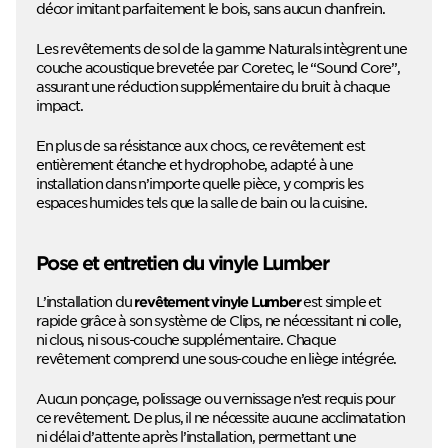
décor imitant parfaitement le bois, sans aucun chanfrein.
Les revêtements de sol de la gamme Naturals intègrent une
couche acoustique brevetée par Coretec, le “Sound Core”,
assurant une réduction supplémentaire du bruit à chaque
impact.
En plus de sa résistance aux chocs, ce revêtement est
entièrement étanche et hydrophobe, adapté à une
installation dans n’importe quelle pièce, y compris les
espaces humides tels que la salle de bain ou la cuisine.
Pose et entretien du vinyle Lumber
L’installation du
est simple et
revêtement vinyle Lumber
rapide grâce à son système de Clips, ne nécessitant ni colle,
ni clous, ni sous-couche supplémentaire. Chaque
revêtement comprend une sous-couche en liège intégrée.
Aucun ponçage, polissage ou vernissage n’est requis pour
ce revêtement. De plus, il ne nécessite aucune acclimatation
ni délai d’attente après l’installation, permettant une