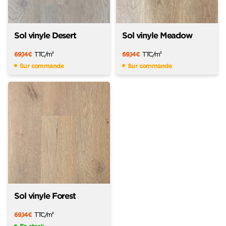
Sol vinyle Desert
Sol vinyle Meadow
69,14
€
TTC
/m
69,14
€
TTC
/m
2
2
Sur commande
Sur commande
Sol vinyle Forest
69,14
€
TTC
/m
2