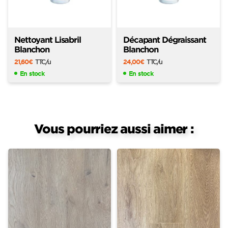
Nettoyant Lisabril
Décapant Dégraissant
Blanchon
Blanchon
21,60
€
TTC
/u
24,00
€
TTC
/u
En stock
En stock
Vous pourriez aussi aimer :