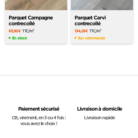
Parquet Campagne
Parquet Carvi
contrecollé
contrecollé
63,90
€
TTC
/m
134,28
€
TTC
/m
2
2
En stock
Sur commande
Paiement sécurisé
Livraison à domicile
CB, virement, en 3 ou 4 fois :
Livraison rapide
vous avez le choix !