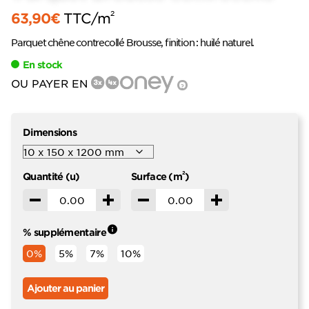
2
63,90
€
TTC
/m
Parquet chêne contrecollé Brousse, finition : huilé naturel.
En stock
OU PAYER EN
?
Dimensions
2
Quantité (u)
Surface (m
)
Décrémenter
Incrémenter
Décrémenter
Incrémenter
% supplémentaire
0%
5%
7%
10%
Ajouter au panier