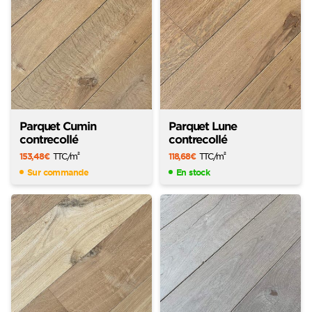
Parquet Cumin
Parquet Lune
contrecollé
contrecollé
153,48
€
TTC
/m
118,68
€
TTC
/m
2
2
Sur commande
En stock