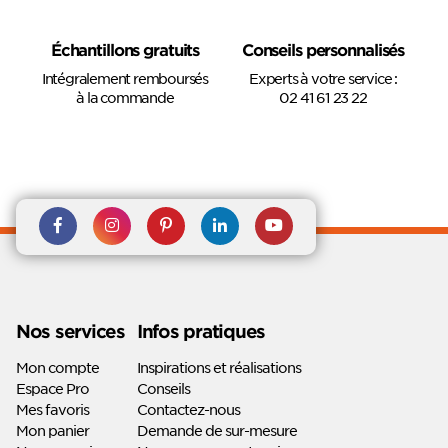
Échantillons gratuits
Conseils personnalisés
Intégralement remboursés
Experts à votre service :
à la commande
02 41 61 23 22
Rejoignez nous sur Facebook
Suivez-nous sur
Suivez-nous sur
Suivez-
Suivez-
Instagram
Pinterest
nous sur
nous sur
Linkedin
Youtube
Nos services
Infos pratiques
Mon compte
Inspirations et réalisations
Espace Pro
Conseils
Mes favoris
Contactez-nous
Mon panier
Demande de sur-mesure