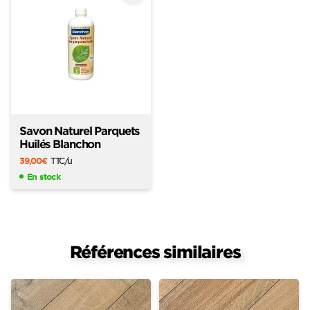
favoris
Savon Naturel Parquets
Huilés Blanchon
39,00
€
TTC
/u
En stock
Références similaires