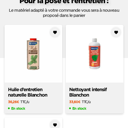
Pour la pose et l’entretien :
Le matériel adapté à votre commande vous sera à nouveau
proposé dans le panier
Ajouter
Ajouter
à mes
à mes
favoris
favoris
Huile d’entretien
Nettoyant intensif
naturelle Blanchon
Blanchon
36,26
€
TTC
/u
33,60
€
TTC
/u
En stock
En stock
Ajouter
à mes