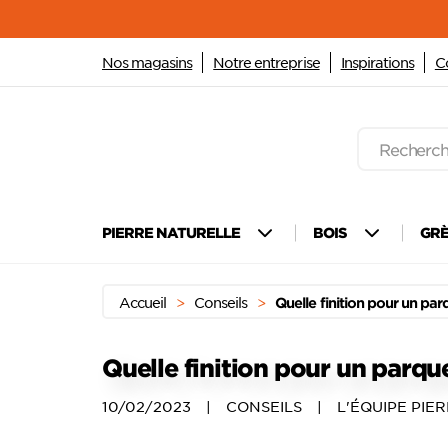
Nos magasins
Notre entreprise
Inspirations
C
Recherche
de
produits
Passer
Menu principal
au
PIERRE NATURELLE
BOIS
GR
contenu
Accueil
>
Conseils
>
Quelle finition pour un par
Quelle finition pour un parqu
10/02/2023
|
CONSEILS
|
L'ÉQUIPE PI