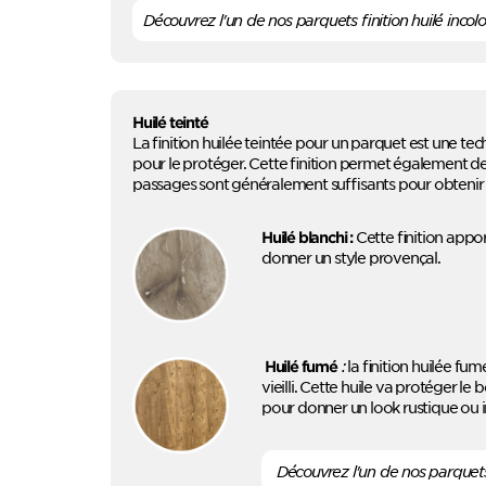
Découvrez l'un de nos parquets finition huilé incolo
Huilé teinté
L
a finition huilée teintée pour un parquet est une tech
pour le protéger. Cette finition permet également de 
passages sont généralement suffisants pour obtenir u
Cette finition appor
Huilé blanchi :
donner un style provençal.
:
la finition huilée fu
Huilé fumé
vieilli. Cette huile va protéger le b
pour donner un look rustique ou in
Découvrez l'un de nos parquets 