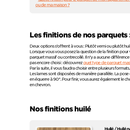
ou de ma maison ?
Les finitions de nos parquets 
Deux options s’offrent à vous : Plutôt verni ou plutôt hui
Lorsque vous vous posez la question de la finition pour
parquet massif ou contrecollé. Il n’y a aucune différence
pas encore choisi :
découvrez
quel type de parquet massi
Par la suite, il vous faudra choisir entre plusieurs form
Les lames sont disposées de manière parallèle. La pos
en équerre à 90°. Pour finir, vous aurez également le 
en chevron.
Nos finitions huilé
Huilé / Huilé n