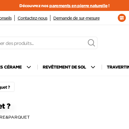
Découvrez nos
parements en pierre naturelle
!
onseils
Contactez-nous
Demande de sur-mesure
ÈS CÉRAME
REVÊTEMENT DE SOL
TRAVERTI
quet ?
et ?
ERRE&PARQUET