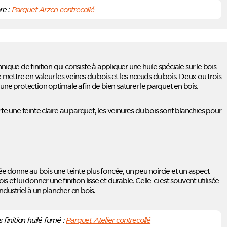
re :
Parquet Arzon contrecollé
nique de finition qui consiste à appliquer une huile spéciale sur le bois
mettre en valeur les veines du bois et les nœuds du bois. Deux ou trois
ne protection optimale afin de bien saturer le parquet en bois.
te une teinte claire au parquet, les veinures du bois sont blanchies pour
mée donne au bois une teinte plus foncée, un peu noircie et un aspect
ois et lui donner une finition lisse et durable. Celle-ci est souvent utilisée
dustriel à un plancher en bois.
finition huilé fumé :
Parquet Atelier contrecollé