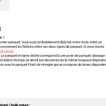
:
lé ?
 votre parquet. Vous avez probablement déjà fait votre choix entre un
 concernant les finitions entre ces deux types de parquet. Si vous n’avez
f choisir
.
ats. Le parquet en lame droite correspond à une pose de parquet classique 
e en Bâton Rompu se décrit par des lames de la même longueur disposée
choix avec le parquet Point de Hongrie qui se compose de lames disposée
aturel / Huilé natura :