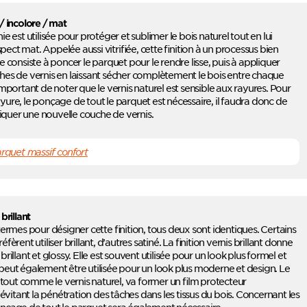
 / incolore / mat
nie est utilisée pour protéger et sublimer le bois naturel tout en lui
ect mat. Appelée aussi vitrifiée, cette finition à un processus bien
le consiste à poncer le parquet pour le rendre lisse, puis à appliquer
hes de vernis en laissant sécher complètement le bois entre chaque
 important de noter que le vernis naturel est sensible aux rayures. Pour
yure, le ponçage de tout le parquet est nécessaire, il faudra donc de
quer une nouvelle couche de vernis.
rquet massif confort
 brillant
 termes pour désigner cette finition, tous deux sont identiques. Certains
éfèrent utiliser brillant, d’autres satiné. La finition vernis brillant donne
brillant et glossy. Elle est souvent utilisée pour un look plus formel et
peut également être utilisée pour un look plus moderne et design. Le
t, tout comme le vernis naturel, va former un film protecteur
itant la pénétration des tâches dans les tissus du bois. Concernant les