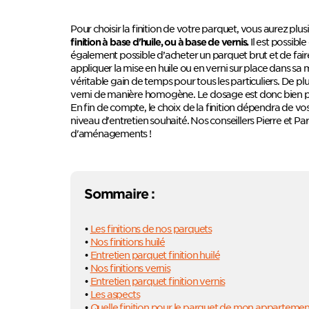
Pour choisir la finition de votre parquet, vous aurez plus
Il est possib
finition à base d'huile, ou à base de vernis.
également possible d’acheter un parquet brut et de faire
appliquer la mise en huile ou en verni sur place dans sa ma
véritable gain de temps pour tous les particuliers. De plu
verni de manière homogène. Le dosage est donc bien pl
En fin de compte, le choix de la finition dépendra de vo
niveau d'entretien souhaité. Nos conseillers Pierre et P
d'aménagements !
Sommaire :
•
Les finitions de nos parquets
•
Nos finitions huilé
•
Entretien parquet finition huilé
•
Nos finitions vernis
•
Entretien parquet finition vernis
•
Les aspects
•
Quelle finition pour le parquet de mon appartemen