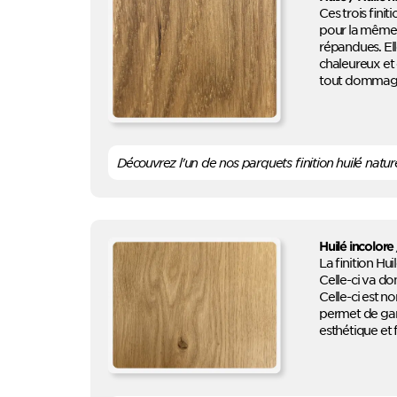
Ces trois fini
pour la même f
répandues. Ell
chaleureux et
tout dommag
Découvrez l'un de nos parquets finition huilé nature
Huilé incolore 
La finition Hui
Celle-ci va do
Celle-ci est n
permet de gard
esthétique et f