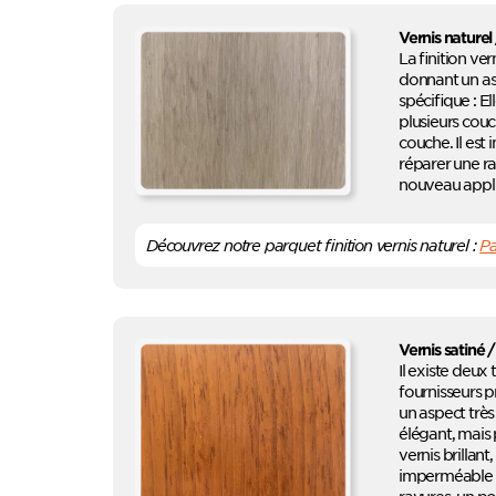
Vernis naturel
La finition ver
donnant un asp
spécifique : El
plusieurs couc
couche. Il est
réparer une ra
nouveau appli
Découvrez notre parquet finition vernis naturel :
Pa
Vernis satiné /
Il existe deux
fournisseurs pr
un aspect très 
élégant, mais 
vernis brillan
imperméable év