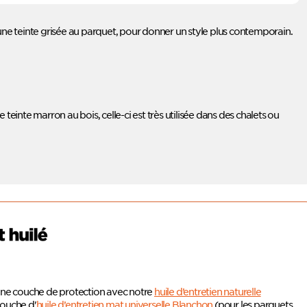
ne teinte grisée au parquet, pour donner un style plus contemporain.
 teinte marron au bois, celle-ci est très utilisée dans des chalets ou
e une couche de protection avec notre
huile d’entretien naturelle
couche d'
huile d’entretien mat universelle Blanchon
(pour les parquets