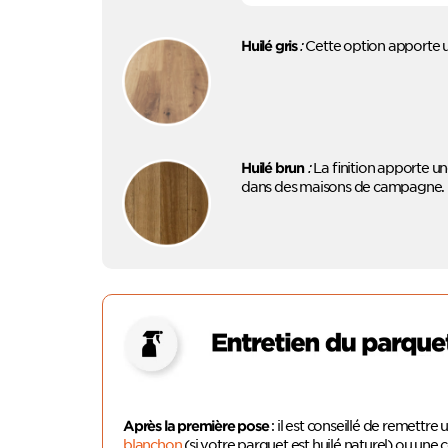
:
Cette option apporte u
Huilé gris
:
La finition apporte une
Huilé brun
dans des maisons de campagne.
: il est conseillé de remettr
Après la première pose
blanchon
(si votre parquet est huilé naturel) ou une 