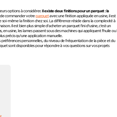
ieurs options à considérer.
Il existe deux finitions pour un parquet : la
le de commander votre
parquet
avec une finition appliquée en usine, il est
 soi-même la finition chez soi. La différence réside dans la complexité à
ison. Il est bien plus simple d’acheter un parquet fini d’usine, c’est un
s, en usine, les lames passent sous des machines qui appliquent l’huile ou 
us précis qu’une application manuelle.
s préférences personnelles, du niveau de fréquentation de la pièce et du
arquet sont disponibles pour répondre à vos questions sur vos projets
t