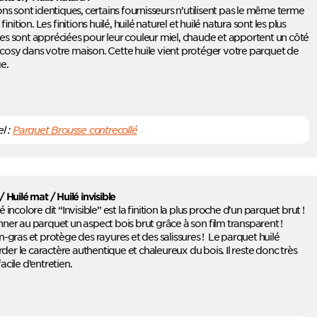
tions sont identiques, certains fournisseurs n’utilisent pas le même terme
inition.
Les finitions huilé, huilé naturel et huilé natura sont les plus
es sont appréciées pour leur couleur miel, chaude et apportent un côté
 cosy dans votre maison. Cette huile vient protéger votre parquet de
e.
l :
Parquet Brousse contrecollé
/ Huilé mat / Huilé invisible
lé incolore dit “Invisible” est la finition la plus proche d’un parquet brut !
nner au parquet un aspect bois brut grâce à son film transparent !
on-gras et protège des rayures et des salissures ! Le parquet huilé
er le caractère authentique et chaleureux du bois. Il reste donc très
acile d’entretien.