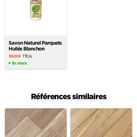
Savon Naturel Parquets
Huilés Blanchon
39,00
€
TTC
/u
En stock
Références similaires