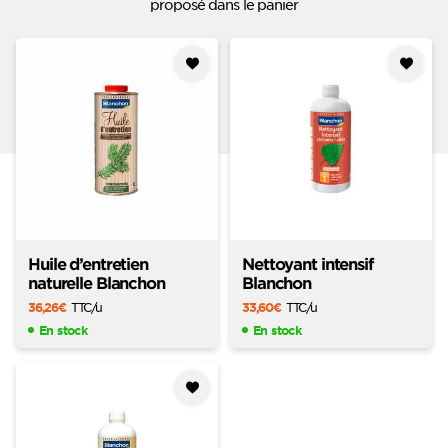
proposé dans le panier
Ajouter
Ajouter
à mes
à mes
favoris
favoris
Huile d’entretien
Nettoyant intensif
naturelle Blanchon
Blanchon
36,26
€
TTC
/u
33,60
€
TTC
/u
En stock
En stock
Ajouter
à mes
favoris