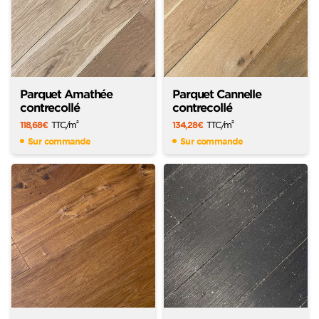
Parquet Amathée
Parquet Cannelle
contrecollé
contrecollé
118,68
€
TTC
/m
134,28
€
TTC
/m
2
2
Sur commande
Sur commande