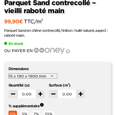
Parquet Sand contrecollé –
vieilli raboté main
2
99,90
€
TTC
/m
Parquet Sand en chêne contrecollé, finition : huilé naturel, aspect :
raboté main.
En stock
OU PAYER EN
?
Dimensions
2
Quantité (u)
Surface (m
)
Décrémenter
Incrémenter
Décrémenter
Incrémenter
% supplémentaire
0%
5%
7%
10%