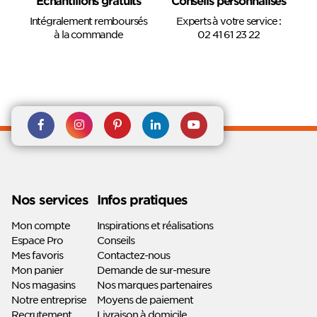
Intégralement remboursés
Experts à votre service :
à la commande
02 41 61 23 22
Rejoignez nous sur Facebook
Suivez-nous sur
Suivez-nous sur
Suivez-
Suivez-
Instagram
Pinterest
nous sur
nous sur
Linkedin
Youtube
Nos services
Infos pratiques
Mon compte
Inspirations et réalisations
Espace Pro
Conseils
Mes favoris
Contactez-nous
Mon panier
Demande de sur-mesure
Nos magasins
Nos marques partenaires
Notre entreprise
Moyens de paiement
Recrutement
Livraison à domicile