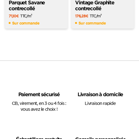
Parquet Savane
Vintage Graphite
contrecollé
contrecollé
71,10
€
TTC
/m
176,28
€
TTC
/m
2
2
Sur commande
Sur commande
Paiement sécurisé
Livraison à domicile
CB, virement, en 3 ou 4 fois :
Livraison rapide
vous avez le choix !
Échantillons gratuits
Conseils personnalisés