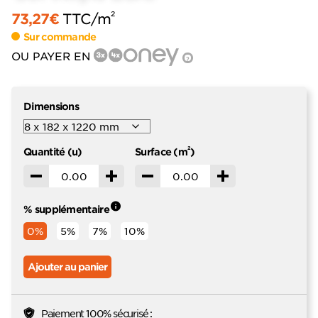
2
73,27
€
TTC
/m
Sur commande
OU PAYER EN
?
Dimensions
2
Quantité (u)
Surface (m
)
Décrémenter
Incrémenter
Décrémenter
Incrémenter
% supplémentaire
0%
5%
7%
10%
Ajouter au panier
Paiement 100% sécurisé :