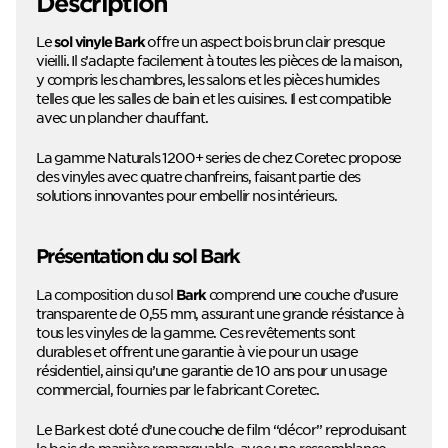
Description
Le
offre un aspect bois brun clair presque
sol vinyle Bark
vieilli. Il s’adapte facilement à toutes les pièces de la maison,
y compris les chambres, les salons et les pièces humides
telles que les salles de bain et les cuisines. Il est compatible
avec un plancher chauffant.
La gamme Naturals 1200+ series de chez Coretec propose
des vinyles avec quatre chanfreins, faisant partie des
solutions innovantes pour embellir nos intérieurs.
Présentation du sol Bark
La composition du sol
comprend une couche d’usure
Bark
transparente de 0,55 mm, assurant une grande résistance à
tous les vinyles de la gamme. Ces revêtements sont
durables et offrent une garantie à vie pour un usage
résidentiel, ainsi qu’une garantie de 10 ans pour un usage
commercial, fournies par le fabricant Coretec.
Le Bark est doté d’une couche de film “décor” reproduisant
le bois de manière remarquable, avec une ressemblance