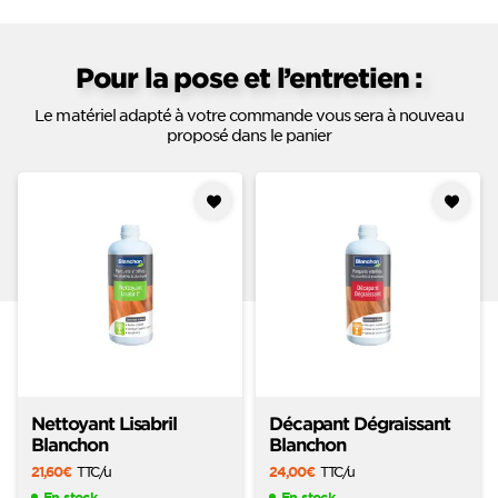
Pour la pose et l’entretien :
Le matériel adapté à votre commande vous sera à nouveau
proposé dans le panier
Ajouter
Ajouter
à mes
à mes
favoris
favoris
Nettoyant Lisabril
Décapant Dégraissant
Blanchon
Blanchon
21,60
€
TTC
/u
24,00
€
TTC
/u
En stock
En stock