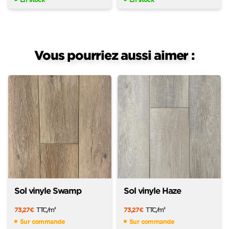
Vous pourriez aussi aimer :
Sol vinyle Swamp
Sol vinyle Haze
73,27
€
TTC
/m
73,27
€
TTC
/m
2
2
Sur commande
Sur commande