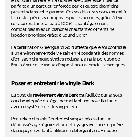
parfaite à un parquet renforcée par les quatre chanfreins
présents dans cette gamme. Ces sols Naturals conviennent à
toutes les pièces, y compris les pièces humides, grâce à leur
surface résistante à l’eau à 100%. Ils sont également
compatibles avec un plancher chauffant et offrent une
isolation phonique grâce à Sound Core®.
La certification Greenguard Gold atteste que le sol contribue
à un environnement de vie sain en répondant à des normes
d’émission chimique strictes, réduisant ainsi la pollution de
l’air intérieur et le risque d’exposition aux produits chimiques.
Poser et entretenir le vinyle Bark
La pose du
est facilitée par sa sous-
revêtement vinyle Bark
couche intégrée en liège, permettant une pose flottante
avec un système de clips ingénieux.
L’entretien des sols Coretec est simple, nécessitant un
dépoussiérage régulier et un nettoyage avec une serpillère
classique, en veillant à utiliser un détergent au pH neutre.