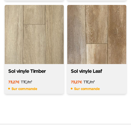
Sol vinyle Timber
Sol vinyle Leaf
73,27
€
TTC
/m
73,27
€
TTC
/m
2
2
Sur commande
Sur commande