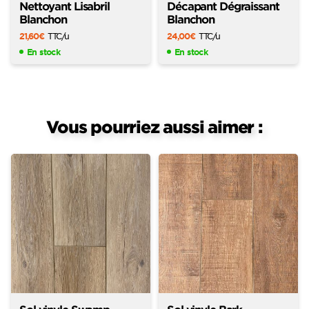
Nettoyant Lisabril
Décapant Dégraissant
Blanchon
Blanchon
21,60
€
TTC
/u
24,00
€
TTC
/u
En stock
En stock
Vous pourriez aussi aimer :