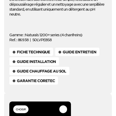
dépoussiérage régulier et un nettoyage avec une serpillière
standard, en utilisant uniquement un détergent au pH
neutre.
Gamme : Naturals 1200+ series (4 chanfreins)
Ref. :
86938
|
50LVPE858
⊕ FICHE TECHNIQUE
⊕ GUIDE ENTRETIEN
⊕ GUIDE INSTALLATION
⊕ GUIDE CHAUFFAGE AU SOL
⊕ GARANTIE CORETEC
CHOISIR