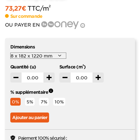
2
73,27
€
TTC
/m
Sur commande
OU PAYER EN
?
Dimensions
2
Quantité (u)
Surface (m
)
Décrémenter
Incrémenter
Décrémenter
Incrémenter
% supplémentaire
0%
5%
7%
10%
Ajouter au panier
Paiement 100% sécurisé :