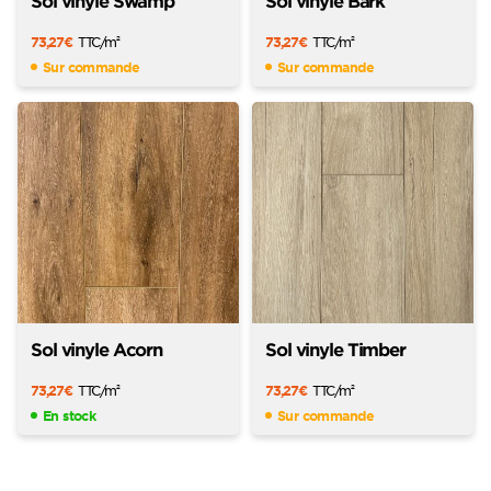
Sol vinyle Swamp
Sol vinyle Bark
73,27
€
TTC
/m
73,27
€
TTC
/m
2
2
Sur commande
Sur commande
Sol vinyle Acorn
Sol vinyle Timber
73,27
€
TTC
/m
73,27
€
TTC
/m
2
2
En stock
Sur commande